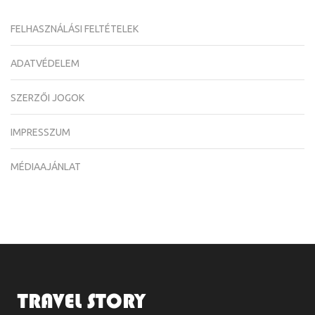
FELHASZNÁLÁSI FELTÉTELEK
ADATVÉDELEM
SZERZŐI JOGOK
IMPRESSZUM
MÉDIAAJÁNLAT