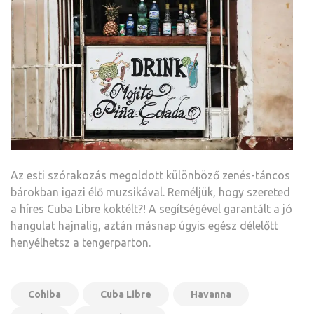
Az esti szórakozás megoldott különböző zenés-táncos
bárokban igazi élő muzsikával. Reméljük, hogy szereted
a híres Cuba Libre koktélt?! A segítségével garantált a jó
hangulat hajnalig, aztán másnap úgyis egész délelőtt
henyélhetsz a tengerparton.
Cohiba
Cuba Libre
Havanna