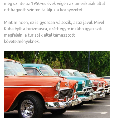
még szinte az 1950-es évek végén az amerikaiak által
ott hagyott szinten találjuk a környezetet.
Mint minden, ez is gyorsan változik, azaz javul. Mivel
Kuba épít a turizmusra, ezért egyre inkább igyekszik
megfelelni a turisták által támasztott
követelményeknek.