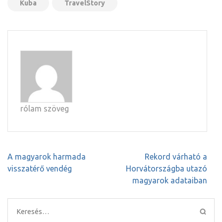
Kuba
TravelStory
rólam szöveg
Bejegyzés
A magyarok harmada
Rekord várható a
navigáció
visszatérő vendég
Horvátországba utazó
magyarok adataiban
Keresés: