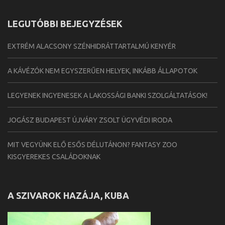
LEGUTÓBBI BEJEGYZÉSEK
EXTRÉM ALACSONY SZÉNHIDRÁTTARTALMÚ KENYÉR
A KÁVÉZÓK NEM EGYSZERŰEN HELYEK, INKÁBB ÁLLAPOTOK
LEGYENEK INGYENESEK A LAKOSSÁGI BANKI SZOLGÁLTATÁSOK!
JOGÁSZ BUDAPEST ÚJVÁRY ZSOLT ÜGYVÉDI IRODA
MIT VEGYÜNK ELŐ ESŐS DÉLUTÁNON? FANTASY ZOO
KISGYEREKES CSALÁDOKNAK
A SZIVAROK HAZÁJA, KUBA