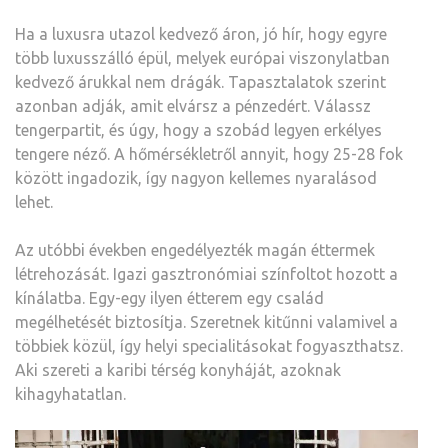
Ha a luxusra utazol kedvező áron, jó hír, hogy egyre
több luxusszálló épül, melyek európai viszonylatban
kedvező árukkal nem drágák. Tapasztalatok szerint
azonban adják, amit elvársz a pénzedért. Válassz
tengerpartit, és úgy, hogy a szobád legyen erkélyes
tengere néző. A hőmérsékletről annyit, hogy 25-28 fok
között ingadozik, így nagyon kellemes nyaralásod
lehet.
Az utóbbi években engedélyezték magán éttermek
létrehozását. Igazi gasztronómiai színfoltot hozott a
kínálatba. Egy-egy ilyen étterem egy család
megélhetését biztosítja. Szeretnek kitűnni valamivel a
többiek közül, így helyi specialitásokat fogyaszthatsz.
Aki szereti a karibi térség konyháját, azoknak
kihagyhatatlan.