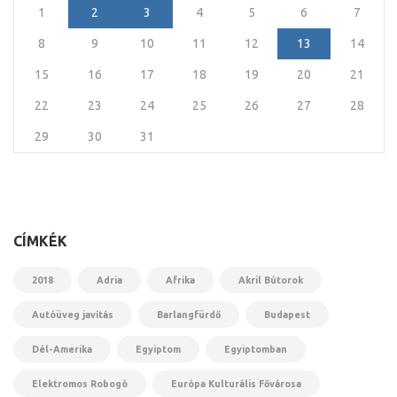
1
2
3
4
5
6
7
8
9
10
11
12
13
14
15
16
17
18
19
20
21
22
23
24
25
26
27
28
29
30
31
CÍMKÉK
2018
Adria
Afrika
Akril Bútorok
Autóüveg javítás
Barlangfürdő
Budapest
Dél-Amerika
Egyiptom
Egyiptomban
Elektromos Robogó
Európa Kulturális Fővárosa