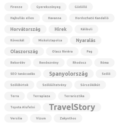
Firenze
Gyerekszőnyeg
Gödöllő
Hajhullás ellen
Havanna
Hordozható Kandalló
Horvátország
Hírek
Kálibuli
Nyaralás
Köveskál
Miskolctapolca
Olaszország
Olasz Riviéra
Pag
Rekordév
Rendezvény
Rhodosz
Róma
Spanyolország
SEO tanácsadás
Szőlő
Szőlőbirtok
Szőlőültetvény
Sörszökőkút
Terra
Terraplaza
Terrarisztika
TravelStory
Toyota Alufelni
Versilia
Vízum
Zakynthos