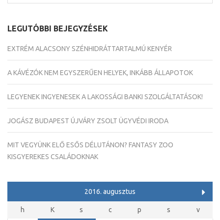
LEGUTÓBBI BEJEGYZÉSEK
EXTRÉM ALACSONY SZÉNHIDRÁTTARTALMÚ KENYÉR
A KÁVÉZÓK NEM EGYSZERŰEN HELYEK, INKÁBB ÁLLAPOTOK
LEGYENEK INGYENESEK A LAKOSSÁGI BANKI SZOLGÁLTATÁSOK!
JOGÁSZ BUDAPEST ÚJVÁRY ZSOLT ÜGYVÉDI IRODA
MIT VEGYÜNK ELŐ ESŐS DÉLUTÁNON? FANTASY ZOO
KISGYEREKES CSALÁDOKNAK
2016. augusztus
h
K
s
c
p
s
v