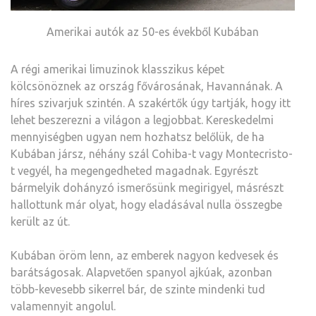
Amerikai autók az 50-es évekből Kubában
A régi amerikai limuzinok klasszikus képet
kölcsönöznek az ország fővárosának, Havannának. A
híres szivarjuk szintén. A szakértők úgy tartják, hogy itt
lehet beszerezni a világon a legjobbat. Kereskedelmi
mennyiségben ugyan nem hozhatsz belőlük, de ha
Kubában jársz, néhány szál Cohiba-t vagy Montecristo-
t vegyél, ha megengedheted magadnak. Egyrészt
bármelyik dohányzó ismerősünk megirigyel, másrészt
hallottunk már olyat, hogy eladásával nulla összegbe
került az út.
Kubában öröm lenn, az emberek nagyon kedvesek és
barátságosak. Alapvetően spanyol ajkúak, azonban
több-kevesebb sikerrel bár, de szinte mindenki tud
valamennyit angolul.