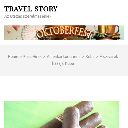
Skip
TRAVEL STORY
to
Az utazás szerelmeseinek
content
(Press
Enter)
Home
>
Friss Hírek
>
Amerikai kontinens
>
Kuba
>
A szivarok
hazája, Kuba