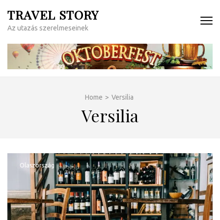
Skip
TRAVEL STORY
to
Az utazás szerelmeseinek
content
(Press
Enter)
Home
>
Versilia
Versilia
Olaszország