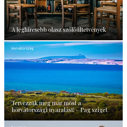
A leghíresebb olasz szőlőültetvények
Horvátország
Tervezzük meg már most a
horvátországi nyaralást! – Pag sziget