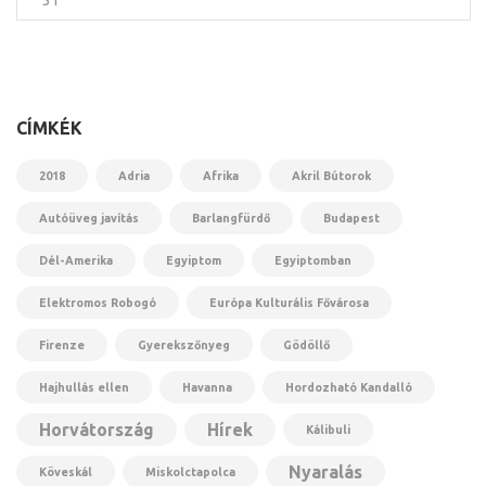
31
CÍMKÉK
2018
Adria
Afrika
Akril Bútorok
Autóüveg javítás
Barlangfürdő
Budapest
Dél-Amerika
Egyiptom
Egyiptomban
Elektromos Robogó
Európa Kulturális Fővárosa
Firenze
Gyerekszőnyeg
Gödöllő
Hajhullás ellen
Havanna
Hordozható Kandalló
Horvátország
Hírek
Kálibuli
Nyaralás
Köveskál
Miskolctapolca