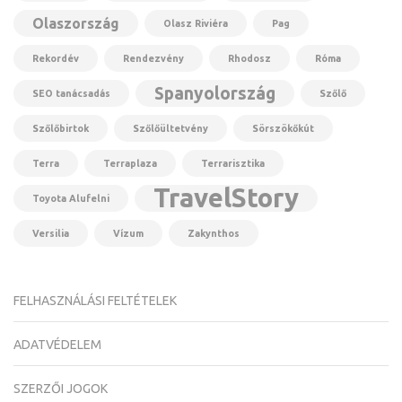
Olaszország
Olasz Riviéra
Pag
Rekordév
Rendezvény
Rhodosz
Róma
Spanyolország
SEO tanácsadás
Szőlő
Szőlőbirtok
Szőlőültetvény
Sörszökőkút
Terra
Terraplaza
Terrarisztika
TravelStory
Toyota Alufelni
Versilia
Vízum
Zakynthos
FELHASZNÁLÁSI FELTÉTELEK
ADATVÉDELEM
SZERZŐI JOGOK