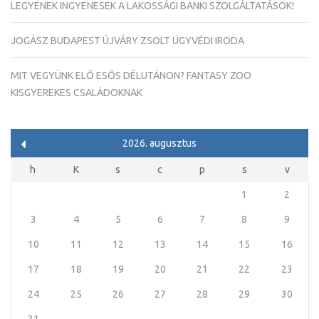
LEGYENEK INGYENESEK A LAKOSSÁGI BANKI SZOLGÁLTATÁSOK!
JOGÁSZ BUDAPEST ÚJVÁRY ZSOLT ÜGYVÉDI IRODA
MIT VEGYÜNK ELŐ ESŐS DÉLUTÁNON? FANTASY ZOO
KISGYEREKES CSALÁDOKNAK
2026. augusztus
h
K
s
c
p
s
v
1
2
3
4
5
6
7
8
9
10
11
12
13
14
15
16
17
18
19
20
21
22
23
24
25
26
27
28
29
30