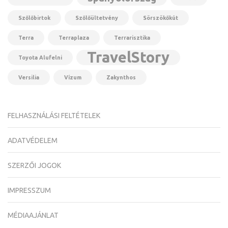
Szőlőbirtok
Szőlőültetvény
Sörszökőkút
Terra
Terraplaza
Terrarisztika
TravelStory
Toyota Alufelni
Versilia
Vízum
Zakynthos
FELHASZNÁLÁSI FELTÉTELEK
ADATVÉDELEM
SZERZŐI JOGOK
IMPRESSZUM
MÉDIAAJÁNLAT