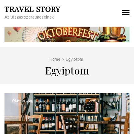
Skip
TRAVEL STORY
to
Az utazás szerelmeseinek
content
(Press
Enter)
Home
>
Egyiptom
Egyiptom
Olaszország