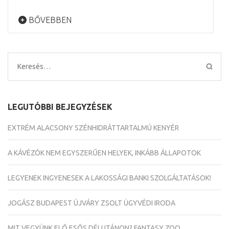
BŐVEBBEN
Keresés:
LEGUTÓBBI BEJEGYZÉSEK
EXTRÉM ALACSONY SZÉNHIDRÁTTARTALMÚ KENYÉR
A KÁVÉZÓK NEM EGYSZERŰEN HELYEK, INKÁBB ÁLLAPOTOK
LEGYENEK INGYENESEK A LAKOSSÁGI BANKI SZOLGÁLTATÁSOK!
JOGÁSZ BUDAPEST ÚJVÁRY ZSOLT ÜGYVÉDI IRODA
MIT VEGYÜNK ELŐ ESŐS DÉLUTÁNON? FANTASY ZOO