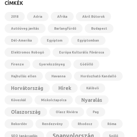
CÍMKÉK
2018
Adria
Afrika
Akril Bútorok
Autóüveg javítás
Barlangfürdő
Budapest
Dél-Amerika
Egyiptom
Egyiptomban
Elektromos Robogó
Európa Kulturális Fővárosa
Firenze
Gyerekszőnyeg
Gödöllő
Hajhullás ellen
Havanna
Hordozható Kandalló
Horvátország
Hírek
Kálibuli
Nyaralás
Köveskál
Miskolctapolca
Olaszország
Olasz Riviéra
Pag
Rekordév
Rendezvény
Rhodosz
Róma
Spanyolország
SEO tanácsadás
Szőlő