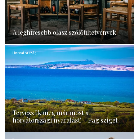
A leghíresebb olasz szőlőültetvények
Horvátország
Tervezzük meg már most a
horvátországi nyaralást! – Pag sziget