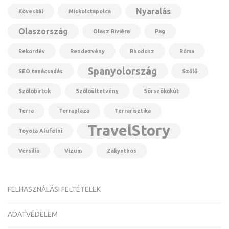
Nyaralás
Köveskál
Miskolctapolca
Olaszország
Olasz Riviéra
Pag
Rekordév
Rendezvény
Rhodosz
Róma
Spanyolország
SEO tanácsadás
Szőlő
Szőlőbirtok
Szőlőültetvény
Sörszökőkút
Terra
Terraplaza
Terrarisztika
TravelStory
Toyota Alufelni
Versilia
Vízum
Zakynthos
FELHASZNÁLÁSI FELTÉTELEK
ADATVÉDELEM