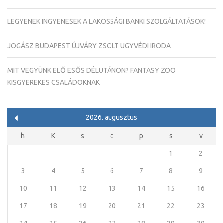
LEGYENEK INGYENESEK A LAKOSSÁGI BANKI SZOLGÁLTATÁSOK!
JOGÁSZ BUDAPEST ÚJVÁRY ZSOLT ÜGYVÉDI IRODA
MIT VEGYÜNK ELŐ ESŐS DÉLUTÁNON? FANTASY ZOO
KISGYEREKES CSALÁDOKNAK
2026. augusztus
h
K
s
c
p
s
v
1
2
3
4
5
6
7
8
9
10
11
12
13
14
15
16
17
18
19
20
21
22
23