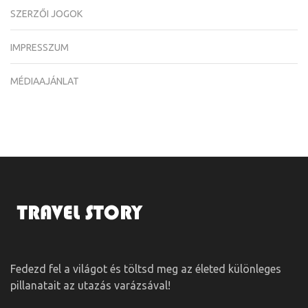
SZERZŐI JOGOK
IMPRESSZUM
MÉDIAAJÁNLAT
Fedezd fel a világot és töltsd meg az életed különleges
pillanatait az utazás varázsával!