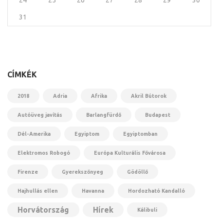
24
25
26
27
28
29
30
31
CÍMKÉK
2018
Adria
Afrika
Akril Bútorok
Autóüveg javítás
Barlangfürdő
Budapest
Dél-Amerika
Egyiptom
Egyiptomban
Elektromos Robogó
Európa Kulturális Fővárosa
Firenze
Gyerekszőnyeg
Gödöllő
Hajhullás ellen
Havanna
Hordozható Kandalló
Horvátország
Hírek
Kálibuli