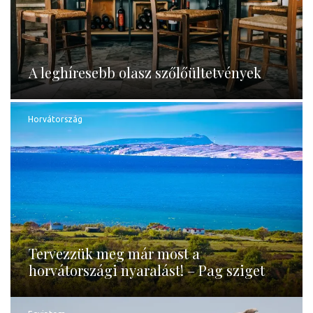
A leghíresebb olasz szőlőültetvények
Horvátország
Tervezzük meg már most a
horvátországi nyaralást! – Pag sziget