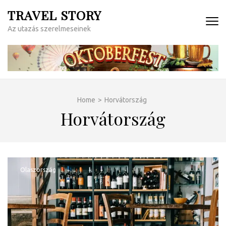
Skip
TRAVEL STORY
to
Az utazás szerelmeseinek
content
(Press
Enter)
Home
>
Horvátország
Horvátország
Olaszország