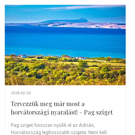
2018-02-26
Tervezzük meg már most a
horvátországi nyaralást! – Pag sziget
Pag sziget hosszan nyúlik el az Adrián,
Horvátország leghosszabb szigete. Nem kell