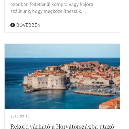
azonban feltétlenül kompra vagy hajóra
szállnunk, hogy megközelíthessük, …
BŐVEBBEN
2016-09-18
Rekord várható a Horvátországba utazó