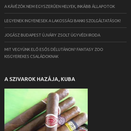
A KÁVÉZÓK NEM EGYSZERŰEN HELYEK, INKÁBB ÁLLAPOTOK
LEGYENEK INGYENESEK A LAKOSSÁGI BANKI SZOLGÁLTATÁSOK!
JOGÁSZ BUDAPEST ÚJVÁRY ZSOLT ÜGYVÉDI IRODA
MIT VEGYÜNK ELŐ ESŐS DÉLUTÁNON? FANTASY ZOO
KISGYEREKES CSALÁDOKNAK
A SZIVAROK HAZÁJA, KUBA