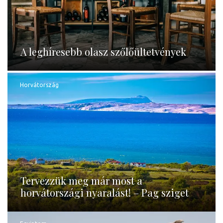
A leghíresebb olasz szőlőültetvények
Horvátország
Tervezzük meg már most a
horvátországi nyaralást! – Pag sziget