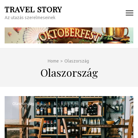
Skip
TRAVEL STORY
to
Az utazás szerelmeseinek
content
(Press
Enter)
Home
>
Olaszország
Olaszország
Olaszország