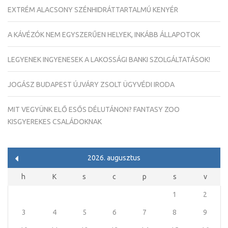
EXTRÉM ALACSONY SZÉNHIDRÁTTARTALMÚ KENYÉR
A KÁVÉZÓK NEM EGYSZERŰEN HELYEK, INKÁBB ÁLLAPOTOK
LEGYENEK INGYENESEK A LAKOSSÁGI BANKI SZOLGÁLTATÁSOK!
JOGÁSZ BUDAPEST ÚJVÁRY ZSOLT ÜGYVÉDI IRODA
MIT VEGYÜNK ELŐ ESŐS DÉLUTÁNON? FANTASY ZOO
KISGYEREKES CSALÁDOKNAK
2026. augusztus
h
K
s
c
p
s
v
1
2
3
4
5
6
7
8
9