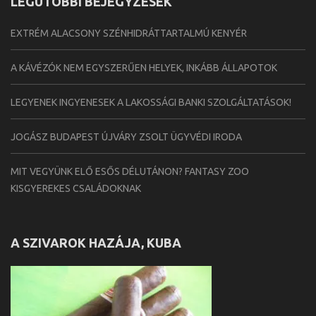
LEGUTÓBBI BEJEGYZÉSEK
EXTRÉM ALACSONY SZÉNHIDRÁTTARTALMÚ KENYÉR
A KÁVÉZÓK NEM EGYSZERŰEN HELYEK, INKÁBB ÁLLAPOTOK
LEGYENEK INGYENESEK A LAKOSSÁGI BANKI SZOLGÁLTATÁSOK!
JOGÁSZ BUDAPEST ÚJVÁRY ZSOLT ÜGYVÉDI IRODA
MIT VEGYÜNK ELŐ ESŐS DÉLUTÁNON? FANTASY ZOO
KISGYEREKES CSALÁDOKNAK
A SZIVAROK HAZÁJA, KUBA