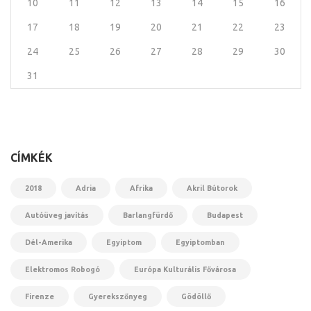
10
11
12
13
14
15
16
17
18
19
20
21
22
23
24
25
26
27
28
29
30
31
CÍMKÉK
2018
Adria
Afrika
Akril Bútorok
Autóüveg javítás
Barlangfürdő
Budapest
Dél-Amerika
Egyiptom
Egyiptomban
Elektromos Robogó
Európa Kulturális Fővárosa
Firenze
Gyerekszőnyeg
Gödöllő