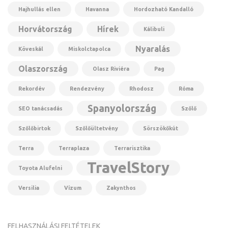
Hajhullás ellen
Havanna
Hordozható Kandalló
Horvátország
Hírek
Kálibuli
Nyaralás
Köveskál
Miskolctapolca
Olaszország
Olasz Riviéra
Pag
Rekordév
Rendezvény
Rhodosz
Róma
Spanyolország
SEO tanácsadás
Szőlő
Szőlőbirtok
Szőlőültetvény
Sörszökőkút
Terra
Terraplaza
Terrarisztika
TravelStory
Toyota Alufelni
Versilia
Vízum
Zakynthos
FELHASZNÁLÁSI FELTÉTELEK