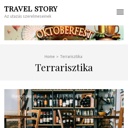
Skip
TRAVEL STORY
to
Az utazás szerelmeseinek
content
(Press
Enter)
Home
>
Terrarisztika
Terrarisztika
Olaszország