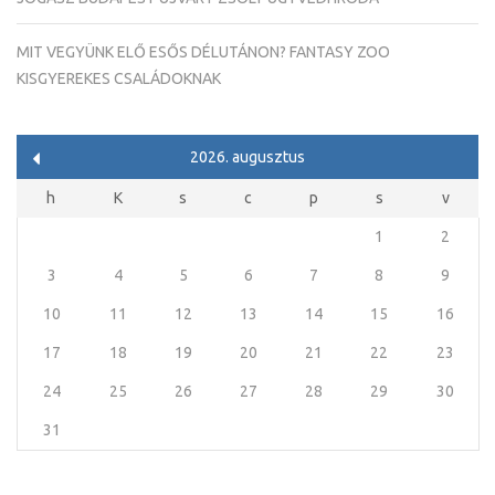
MIT VEGYÜNK ELŐ ESŐS DÉLUTÁNON? FANTASY ZOO
KISGYEREKES CSALÁDOKNAK
2026. augusztus
h
K
s
c
p
s
v
1
2
3
4
5
6
7
8
9
10
11
12
13
14
15
16
17
18
19
20
21
22
23
24
25
26
27
28
29
30
31