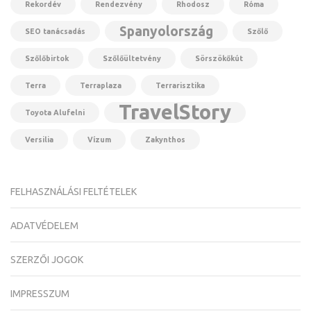
Rekordév
Rendezvény
Rhodosz
Róma
Spanyolország
SEO tanácsadás
Szőlő
Szőlőbirtok
Szőlőültetvény
Sörszökőkút
Terra
Terraplaza
Terrarisztika
TravelStory
Toyota Alufelni
Versilia
Vízum
Zakynthos
FELHASZNÁLÁSI FELTÉTELEK
ADATVÉDELEM
SZERZŐI JOGOK
IMPRESSZUM