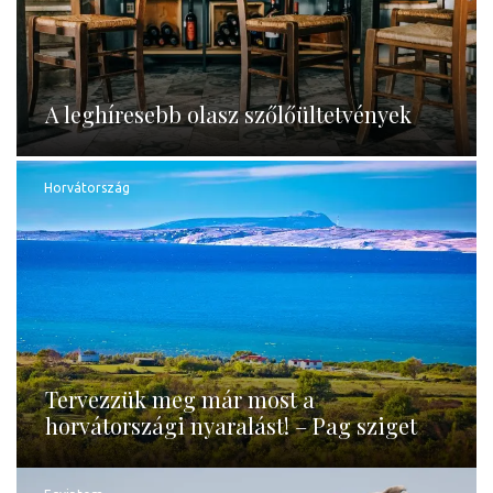
A leghíresebb olasz szőlőültetvények
Horvátország
Tervezzük meg már most a
horvátországi nyaralást! – Pag sziget