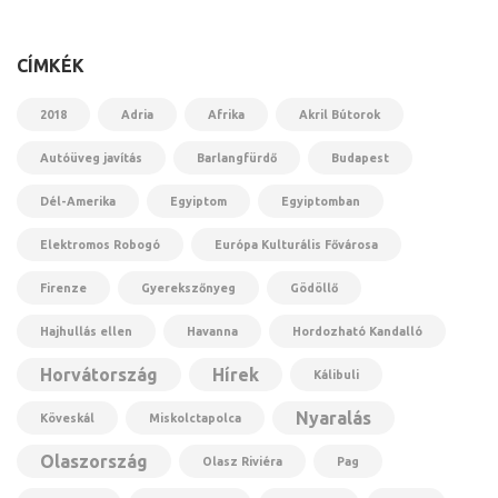
CÍMKÉK
2018
Adria
Afrika
Akril Bútorok
Autóüveg javítás
Barlangfürdő
Budapest
Dél-Amerika
Egyiptom
Egyiptomban
Elektromos Robogó
Európa Kulturális Fővárosa
Firenze
Gyerekszőnyeg
Gödöllő
Hajhullás ellen
Havanna
Hordozható Kandalló
Horvátország
Hírek
Kálibuli
Nyaralás
Köveskál
Miskolctapolca
Olaszország
Olasz Riviéra
Pag