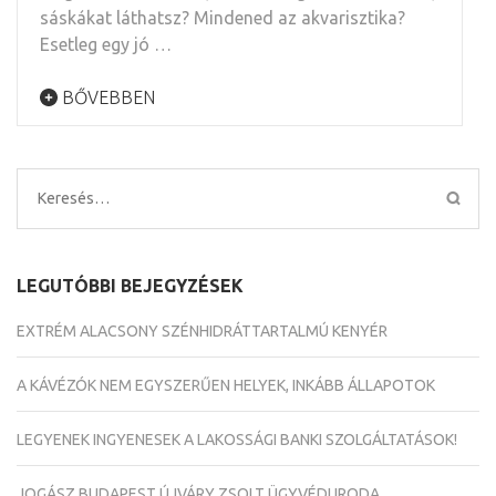
sáskákat láthatsz? Mindened az akvarisztika?
Esetleg egy jó …
BŐVEBBEN
Keresés:
LEGUTÓBBI BEJEGYZÉSEK
EXTRÉM ALACSONY SZÉNHIDRÁTTARTALMÚ KENYÉR
A KÁVÉZÓK NEM EGYSZERŰEN HELYEK, INKÁBB ÁLLAPOTOK
LEGYENEK INGYENESEK A LAKOSSÁGI BANKI SZOLGÁLTATÁSOK!
JOGÁSZ BUDAPEST ÚJVÁRY ZSOLT ÜGYVÉDI IRODA