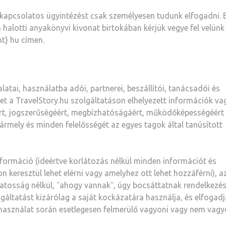
l kapcsolatos ügyintézést csak személyesen tudunk elfogadni. 
halotti anyakönyvi kivonat birtokában kérjük vegye fel velünk
nt} hu címen.
latai, használatba adói, partnerei, beszállítói, tanácsadói és
et a TravelStory.hu szolgáltatáson elhelyezett információk va
éért, jogszerűségéért, megbízhatóságáért, működőképességéért
bármely és minden felelősségét az egyes tagok által tanúsított
nformáció (ideértve korlátozás nélkül minden információt és
 keresztül lehet elérni vagy amelyhez ott lehet hozzáférni), az
atosság nélkül, ˝ahogy vannak˝, úgy bocsáttatnak rendelkezés
gáltatást kizárólag a saját kockázatára használja, és elfogadj
a használat során esetlegesen felmerülő vagyoni vagy nem vagy