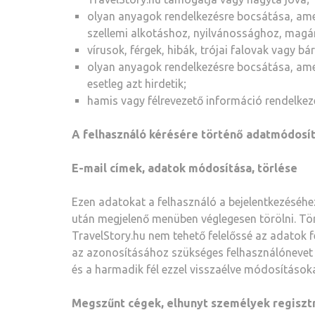
olyan anyagok rendelkezésre bocsátása, ame
szellemi alkotáshoz, nyilvánossághoz, magá
vírusok, férgek, hibák, trójai falovak vagy 
olyan anyagok rendelkezésre bocsátása, amel
esetleg azt hirdetik;
hamis vagy félrevezető információ rendelkez
A felhasználó kérésére történő adatmódosí
E-mail címek, adatok módosítása, törlése
Ezen adatokat a felhasználó a bejelentkezéséhe
után megjelenő menüben véglegesen törölni. Törl
TravelStory.hu nem tehető felelőssé az adatok fe
az azonosításához szükséges felhasználónevet é
és a harmadik fél ezzel visszaélve módosításoka
Megszűnt cégek, elhunyt személyek regisztr