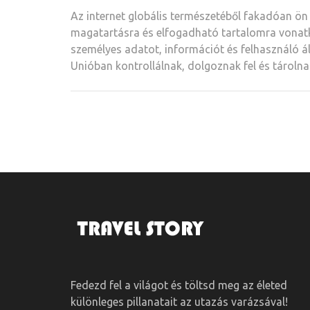
Az internet globális természetéből fakadóan ön
magatartásra és elfogadható tartalomra vonatk
személyes adatot, információt és felhasználó ál
Unióban kontrollálnak, dolgoznak fel és tárolna
Fedezd fel a világot és töltsd meg az életed
különleges pillanatait az utazás varázsával!