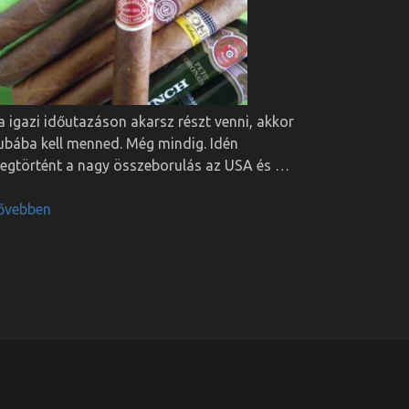
a igazi időutazáson akarsz részt venni, akkor
ubába kell menned. Még mindig. Idén
egtörtént a nagy összeborulás az USA és …
ővebben