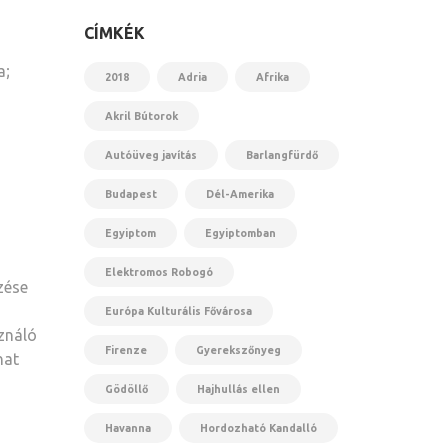
CÍMKÉK
a;
2018
Adria
Afrika
Akril Bútorok
Autóüveg javítás
Barlangfürdő
Budapest
Dél-Amerika
Egyiptom
Egyiptomban
Elektromos Robogó
zése
Európa Kulturális Fővárosa
sználó
Firenze
Gyerekszőnyeg
hat
Gödöllő
Hajhullás ellen
Havanna
Hordozható Kandalló