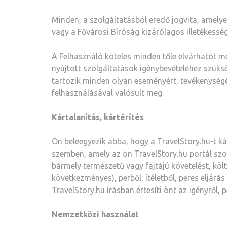
Minden, a szolgáltatásból eredő jogvita, amelye
vagy a Fővárosi Bíróság kizárólagos illetékesség
A Felhasználó köteles minden tőle elvárhatót m
nyújtott szolgáltatások igénybevételéhez szüks
tartozik minden olyan eseményért, tevékenységér
felhasználásával valósult meg.
Kártalanítás, kártérítés
Ön beleegyezik abba, hogy a TravelStory.hu-t k
szemben, amely az ön TravelStory.hu portál szo
bármely természetű vagy fajtájú követelést, költ
következményes), perből, ítéletből, peres eljárá
TravelStory.hu írásban értesíti önt az igényről, p
Nemzetközi használat