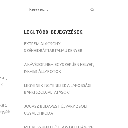
Keresés:
LEGUTÓBBI BEJEGYZÉSEK
EXTRÉM ALACSONY
SZÉNHIDRÁTTARTALMÚ KENYÉR
A KÁVÉZÓK NEM EGYSZERŰEN HELYEK,
INKÁBB ÁLLAPOTOK
kat,
k,
LEGYENEK INGYENESEK A LAKOSSÁGI
BANKI SZOLGÁLTATÁSOK!
kat,
JOGÁSZ BUDAPEST ÚJVÁRY ZSOLT
egyéb
ÜGYVÉDI IRODA
MIT VEGYÜNK ELŐ ESŐS DÉLUTÁNON?