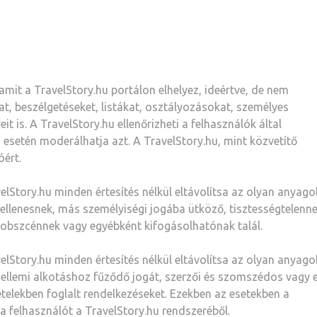
 amit a TravelStory.hu portálon elhelyez, ideértve, de nem
t, beszélgetéseket, listákat, osztályozásokat, személyes
 is. A TravelStory.hu ellenőrizheti a felhasználók által
 esetén moderálhatja azt. A TravelStory.hu, mint közvetítő
óért.
lStory.hu minden értesítés nélkül eltávolítsa az olyan anyago
ellenesnek, más személyiségi jogába ütköző, tisztességtelenne
 obszcénnek vagy egyébként kifogásolhatónak talál.
lStory.hu minden értesítés nélkül eltávolítsa az olyan anyago
zellemi alkotáshoz fűződő jogát, szerzői és szomszédos vagy 
tételekben foglalt rendelkezéseket. Ezekben az esetekben a
 a felhasználót a TravelStory.hu rendszeréből.