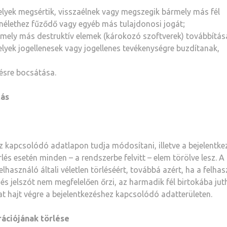
lyek megsértik, visszaélnek vagy megszegik bármely más fél
nélethez fűződő vagy egyéb más tulajdonosi jogát;
bármely más destruktív elemek (károkozó szoftverek) továbbítás
yek jogellenesek vagy jogellenes tevékenységre buzdítanak,
ésre bocsátása.
tás
z kapcsolódó adatlapon tudja módosítani, illetve a bejelentke
és esetén minden – a rendszerbe felvitt – elem törölve lesz. A
lhasználó általi véletlen törléséért, továbbá azért, ha a felha
s jelszót nem megfelelően őrzi, az harmadik fél birtokába jut
t hajt végre a bejelentkezéshez kapcsolódó adatterületen.
ációjának törlése