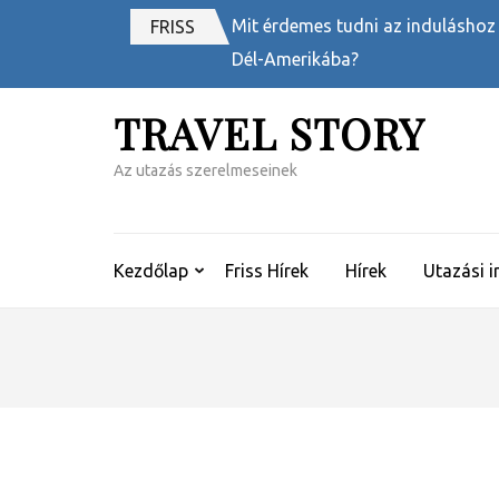
Skip
Mit érdemes tudni az induláshoz
FRISS
to
Dél-Amerikába?
content
(Press
TRAVEL STORY
Enter)
Az utazás szerelmeseinek
Kezdőlap
Friss Hírek
Hírek
Utazási i