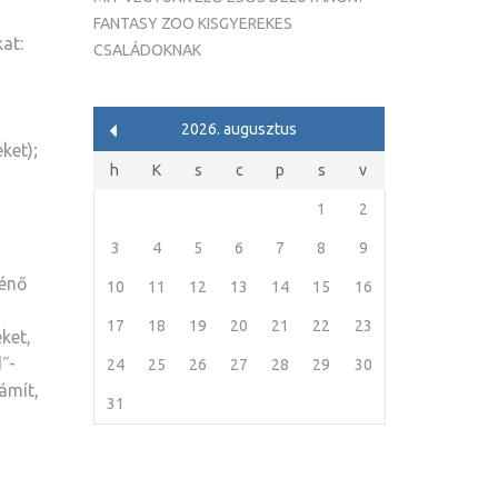
FANTASY ZOO KISGYEREKES
at:
CSALÁDOKNAK
2026. augusztus
ket);
h
K
s
c
p
s
v
1
2
3
4
5
6
7
8
9
ténő
10
11
12
13
14
15
16
17
18
19
20
21
22
23
ket,
˝-
24
25
26
27
28
29
30
ámít,
31