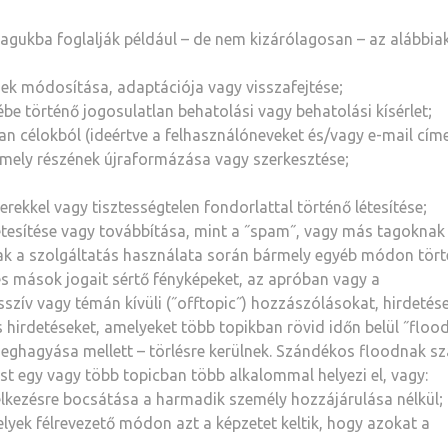
agukba foglalják például – de nem kizárólagosan – az alábbiak
nek módosítása, adaptációja vagy visszafejtése;
be történő jogosulatlan behatolási vagy behatolási kísérlet;
n célokból (ideértve a felhasználóneveket és/vagy e-mail címe
rmely részének újraformázása vagy szerkesztése;
kkel vagy tisztességtelen fondorlattal történő létesítése;
tesítése vagy továbbítása, mint a ˝spam˝, vagy más tagoknak
gnak a szolgáltatás használata során bármely egyéb módon tör
és mások jogait sértő fényképeket, az apróban vagy a
zív vagy témán kívüli (˝offtopic˝) hozzászólásokat, hirdetése
s hirdetéseket, amelyeket több topikban rövid időn belül ˝flood
meghagyása mellett – törlésre kerülnek. Szándékos floodnak sz
st egy vagy több topicban több alkalommal helyezi el, vagy:
kezésre bocsátása a harmadik személy hozzájárulása nélkül;
yek félrevezető módon azt a képzetet keltik, hogy azokat a