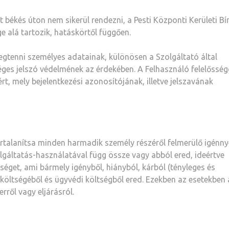
t békés úton nem sikerül rendezni, a Pesti Központi Kerületi B
e alá tartozik, hatáskörtől függően.
egtenni személyes adatainak, különösen a Szolgáltató által
éges jelszó védelmének az érdekében. A Felhasználó felelősség
t, mely bejelentkezési azonosítójának, illetve jelszavának
ártalanítsa minden harmadik személy részéről felmerülő igénny
lgáltatás-használatával függ össze vagy abból ered, ideértve
séget, ami bármely igényből, hiányból, kárból (tényleges és
s költségéből és ügyvédi költségből ered. Ezekben az esetekben 
erről vagy eljárásról.