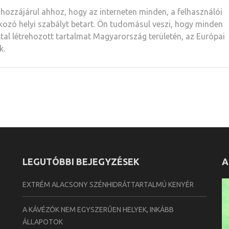
 hozzájárul ahhoz, hogy az interneten minden, a felhasználói
ozó helyi szabályt betart. Ön tudomásul veszi, hogy minden
tal létrehozott tartalmat Magyarország területén, az Európai
k.
LEGUTÓBBI BEJEGYZÉSEK
A
EXTRÉM ALACSONY SZÉNHIDRÁTTARTALMÚ KENYÉR
A KÁVÉZÓK NEM EGYSZERŰEN HELYEK, INKÁBB
ÁLLAPOTOK