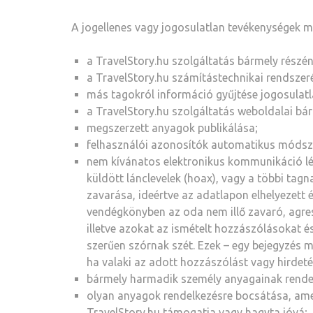
A jogellenes vagy jogosulatlan tevékenységek m
a TravelStory.hu szolgáltatás bármely részé
a TravelStory.hu számítástechnikai rendszeré
más tagokról információ gyűjtése jogosulatla
a TravelStory.hu szolgáltatás weboldalai bá
megszerzett anyagok publikálása;
felhasználói azonosítók automatikus módszere
nem kívánatos elektronikus kommunikáció lé
küldött lánclevelek (hoax), vagy a többi ta
zavarása, ideértve az adatlapon elhelyezett 
vendégkönyben az oda nem illő zavaró, agress
illetve azokat az ismételt hozzászólásokat é
szerűen szórnak szét. Ezek – egy bejegyzés 
ha valaki az adott hozzászólást vagy hirdeté
bármely harmadik személy anyagainak rendel
olyan anyagok rendelkezésre bocsátása, amel
TravelStory.hu támogatja vagy hagyta jóvá;