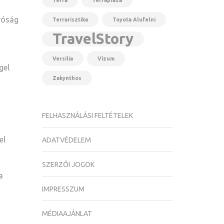
Terra
Terraplaza
íróság
Terrarisztika
Toyota Alufelni
TravelStory
Versilia
Vízum
gel
Zakynthos
FELHASZNÁLÁSI FELTÉTELEK
el
ADATVÉDELEM
SZERZŐI JOGOK
a
IMPRESSZUM
MÉDIAAJÁNLAT