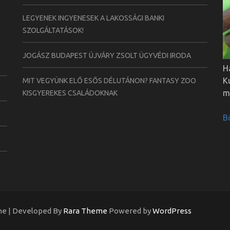
LEGYENEK INGYENESEK A LAKOSSÁGI BANKI
SZOLGÁLTATÁSOK!
JOGÁSZ BUDAPEST ÚJVÁRY ZSOLT ÜGYVÉDI IRODA
H
K
MIT VEGYÜNK ELŐ ESŐS DÉLUTÁNON? FANTASY ZOO
m
KISGYEREKES CSALÁDOKNAK
B
ine | Developed By
Rara Theme
Powered by
WordPress