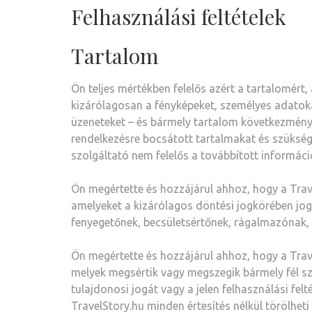
Felhasználási feltételek
Tartalom
Ön teljes mértékben felelős azért a tartalomért,
kizárólagosan a fényképeket, személyes adatoka
üzeneteket – és bármely tartalom következményeit
rendelkezésre bocsátott tartalmakat és szükség
szolgáltató nem felelős a továbbított informáci
Ön megértette és hozzájárul ahhoz, hogy a Trave
amelyeket a kizárólagos döntési jogkörében jog
fenyegetőnek, becsületsértőnek, rágalmazónak,
Ön megértette és hozzájárul ahhoz, hogy a Trave
melyek megsértik vagy megszegik bármely fél s
tulajdonosi jogát vagy a jelen felhasználási fel
TravelStory.hu minden értesítés nélkül törölheti