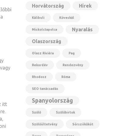
Horvátország
Hírek
Előbbi
 a
Kálibuli
Köveskál
Nyaralás
Miskolctapolca
Olaszország
Olasz Riviéra
Pag
gy
Rekordév
Rendezvény
 vagy
Rhodosz
Róma
SEO tanácsadás
Spanyolország
 itt
re.
Szőlő
Szőlőbirtok
a,
Szőlőültetvény
Sörszökőkút
oni