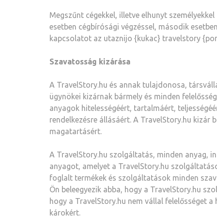
Megszűnt cégekkel, illetve elhunyt személyekke
esetben cégbírósági végzéssel, második esetben 
kapcsolatot az utaznijo {kukac} travelstory {po
Szavatosság kizárása
A TravelStory.hu és annak tulajdonosa, társválla
ügynökei kizárnak bármely és minden felelősség
anyagok hitelességéért, tartalmáért, teljesség
rendelkezésre állásáért. A TravelStory.hu kizár 
magatartásért.
A TravelStory.hu szolgáltatás, minden anyag, i
anyagot, amelyet a TravelStory.hu szolgáltatáson
foglalt termékek és szolgáltatások minden szav
Ön beleegyezik abba, hogy a TravelStory.hu szol
hogy a TravelStory.hu nem vállal felelősséget 
károkért.