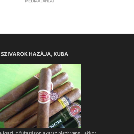
MÉDIAAJÁNLAT
 SZIVAROK HAZÁJA, KUBA
a igazi időutazáson akarsz részt venni, akkor