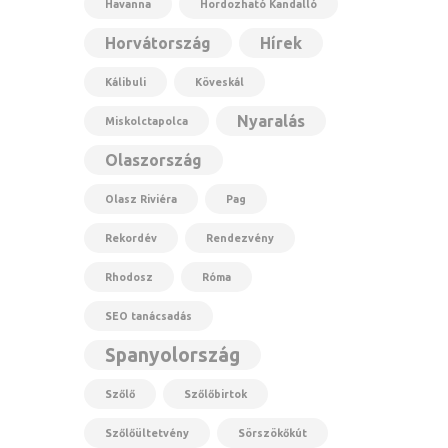
Havanna
Hordozható Kandalló
Horvátország
Hírek
Kálibuli
Köveskál
Nyaralás
Miskolctapolca
Olaszország
Olasz Riviéra
Pag
Rekordév
Rendezvény
Rhodosz
Róma
SEO tanácsadás
Spanyolország
Szőlő
Szőlőbirtok
Szőlőültetvény
Sörszökőkút