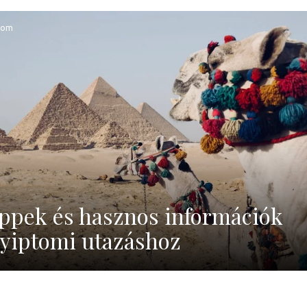
tom
ppek és hasznos információk
yiptomi utazáshoz