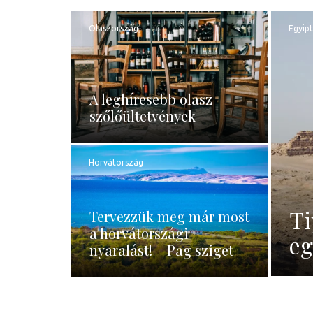
Olaszország
Egyip
A leghíresebb olasz
szőlőültetvények
Horvátország
Ti
Tervezzük meg már most
a horvátországi
eg
nyaralást! – Pag sziget