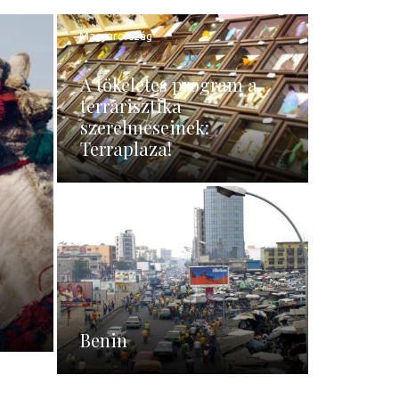
Magyarország
A tökéletes program a
terrarisztika
szerelmeseinek:
Terraplaza!
Benin
Benin