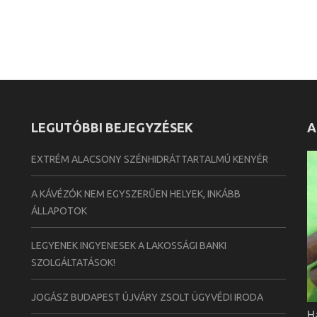
LEGUTÓBBI BEJEGYZÉSEK
A
EXTRÉM ALACSONY SZÉNHIDRÁTTARTALMÚ KENYÉR
A KÁVÉZÓK NEM EGYSZERŰEN HELYEK, INKÁBB
ÁLLAPOTOK
LEGYENEK INGYENESEK A LAKOSSÁGI BANKI
SZOLGÁLTATÁSOK!
JOGÁSZ BUDAPEST ÚJVÁRY ZSOLT ÜGYVÉDI IRODA
H