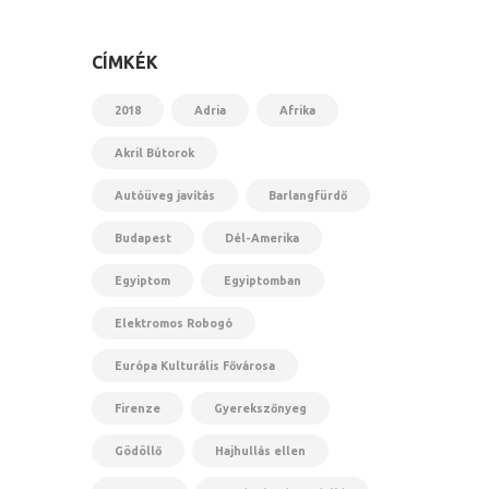
CÍMKÉK
2018
Adria
Afrika
Akril Bútorok
Autóüveg javítás
Barlangfürdő
Budapest
Dél-Amerika
Egyiptom
Egyiptomban
Elektromos Robogó
Európa Kulturális Fővárosa
Firenze
Gyerekszőnyeg
Gödöllő
Hajhullás ellen