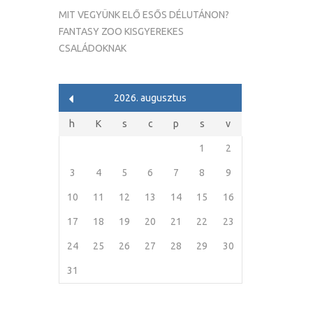
MIT VEGYÜNK ELŐ ESŐS DÉLUTÁNON?
FANTASY ZOO KISGYEREKES
CSALÁDOKNAK
2026. augusztus
h
K
s
c
p
s
v
1
2
3
4
5
6
7
8
9
10
11
12
13
14
15
16
17
18
19
20
21
22
23
24
25
26
27
28
29
30
31