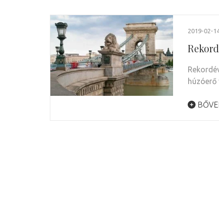
2019-02-1
Rekord
Rekordév
húzóerő 
BŐVE