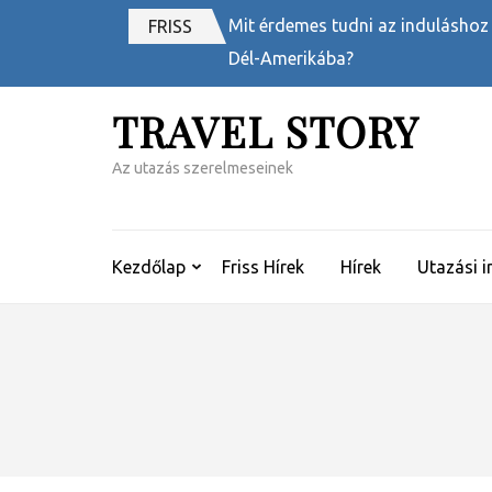
Skip
Mit érdemes tudni az induláshoz
FRISS
to
Dél-Amerikába?
content
(Press
TRAVEL STORY
Enter)
Az utazás szerelmeseinek
Kezdőlap
Friss Hírek
Hírek
Utazási i