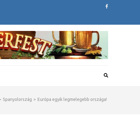
>
Spanyolország
>
Európa egyik legmelegebb országa!