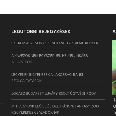
LEGUTÓBBI BEJEGYZÉSEK
A
EXTRÉM ALACSONY SZÉNHIDRÁTTARTALMÚ KENYÉR
A KÁVÉZÓK NEM EGYSZERŰEN HELYEK, INKÁBB
ÁLLAPOTOK
LEGYENEK INGYENESEK A LAKOSSÁGI BANKI
SZOLGÁLTATÁSOK!
JOGÁSZ BUDAPEST ÚJVÁRY ZSOLT ÜGYVÉDI IRODA
H
K
MIT VEGYÜNK ELŐ ESŐS DÉLUTÁNON? FANTASY ZOO
m
KISGYEREKES CSALÁDOKNAK