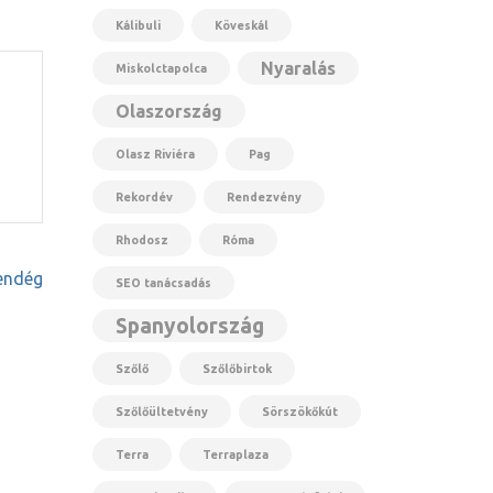
Kálibuli
Köveskál
Nyaralás
Miskolctapolca
Olaszország
Olasz Riviéra
Pag
Rekordév
Rendezvény
Rhodosz
Róma
endég
SEO tanácsadás
Spanyolország
Szőlő
Szőlőbirtok
Szőlőültetvény
Sörszökőkút
Terra
Terraplaza