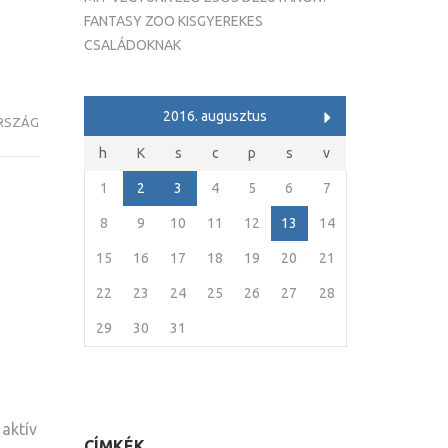
FANTASY ZOO KISGYEREKES
CSALÁDOKNAK
2016. augusztus
RSZÁG
h
K
s
c
p
s
v
1
2
3
4
5
6
7
8
9
10
11
12
13
14
15
16
17
18
19
20
21
22
23
24
25
26
27
28
29
30
31
aktív
CÍMKÉK