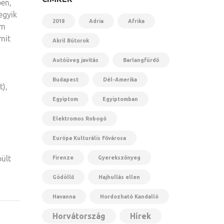
ben,
egyik
2018
Adria
Afrika
em
mit
Akril Bútorok
Autóüveg javítás
Barlangfürdő
Budapest
Dél-Amerika
t),
Egyiptom
Egyiptomban
Elektromos Robogó
Európa Kulturális Fővárosa
pült
Firenze
Gyerekszőnyeg
Gödöllő
Hajhullás ellen
Havanna
Hordozható Kandalló
Horvátország
Hírek