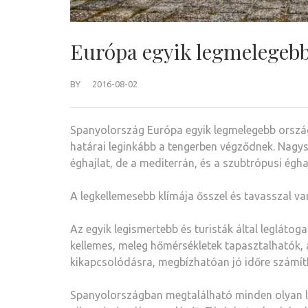
Európa egyik legmelegebb
BY
2016-08-02
Spanyolország Európa egyik legmelegebb ország
határai leginkább a tengerben végződnek. Nagysá
éghajlat, de a mediterrán, és a szubtrópusi égh
A legkellemesebb klímája ősszel és tavasszal va
Az egyik legismertebb és turisták által leglátog
kellemes, meleg hőmérsékletek tapasztalhatók, a
kikapcsolódásra, megbízhatóan jó időre számít
Spanyolországban megtalálható minden olyan leh