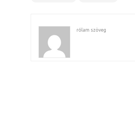
rólam szöveg
Bejegyzés
navigáció