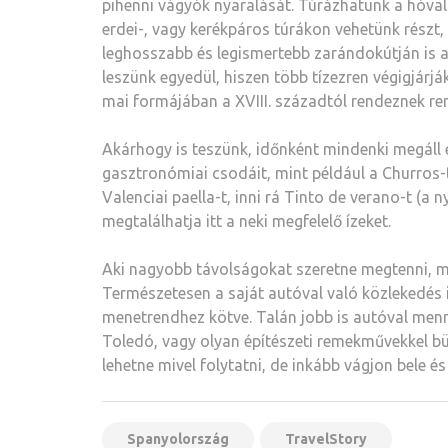
pihenni vágyók nyaralását. Túrázhatunk a hóval
erdei-, vagy kerékpáros túrákon vehetünk részt,
leghosszabb és legismertebb zarándokútján is 
leszünk egyedül, hiszen több tízezren végigjárjá
mai formájában a XVIII. századtól rendeznek re
Akárhogy is teszünk, időnként mindenki megáll 
gasztronómiai csodáit, mint például a Churros-t,
Valenciai paella-t, inni rá Tinto de verano-t (a
megtalálhatja itt a neki megfelelő ízeket.
Aki nagyobb távolságokat szeretne megtenni, mi
Természetesen a saját autóval való közlekedés i
menetrendhez kötve. Talán jobb is autóval menni
Toledó, vagy olyan építészeti remekművekkel bü
lehetne mivel folytatni, de inkább vágjon bele é
Spanyolország
TravelStory