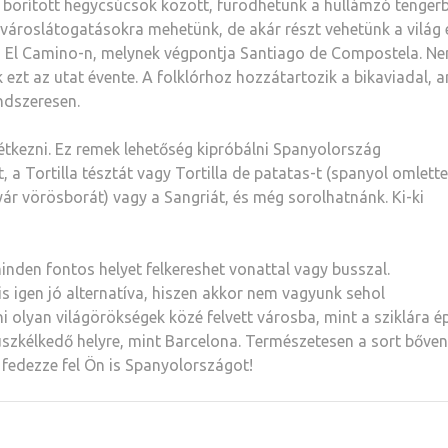
 borított hegycsúcsok között, fürödhetünk a hullámzó tenger
 városlátogatásokra mehetünk, de akár részt vehetünk a világ 
a El Camino-n, melynek végpontja Santiago de Compostela. N
k ezt az utat évente. A folklórhoz hozzátartozik a bikaviadal, a
ndszeresen.
étkezni. Ez remek lehetőség kipróbálni Spanyolország
 a Tortilla tésztát vagy Tortilla de patatas-t (spanyol omlette
 nyár vörösborát) vagy a Sangriát, és még sorolhatnánk. Ki-ki
nden fontos helyet felkereshet vonattal vagy busszal.
s igen jó alternatíva, hiszen akkor nem vagyunk sehol
 olyan világörökségek közé felvett városba, mint a sziklára é
szkélkedő helyre, mint Barcelona. Természetesen a sort bőven
s fedezze fel Ön is Spanyolországot!