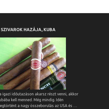
 SZIVAROK HAZÁJA, KUBA
a igazi időutazáson akarsz részt venni, akkor
ubába kell menned. Még mindig. Idén
egtörtént a nagy összeborulás az USA és …