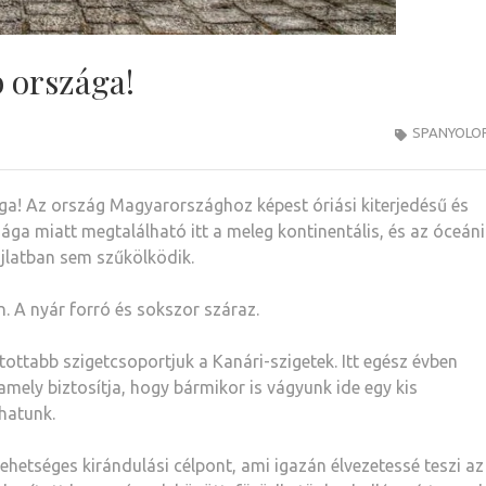
 országa!
SPANYOLO
a! Az ország Magyarországhoz képest óriási kiterjedésű és
ga miatt megtalálható itt a meleg kontinentális, és az óceáni
ajlatban sem szűkölködik.
n. A nyár forró és sokszor száraz.
atottabb szigetcsoportjuk a Kanári-szigetek. Itt egész évben
mely biztosítja, hogy bármikor is vágyunk ide egy kis
hatunk.
etséges kirándulási célpont, ami igazán élvezetessé teszi az 