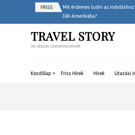
Skip
Mit érdemes tudni az induláshoz
FRISS
to
Dél-Amerikába?
content
(Press
TRAVEL STORY
Enter)
Az utazás szerelmeseinek
Kezdőlap
Friss Hírek
Hírek
Utazási i