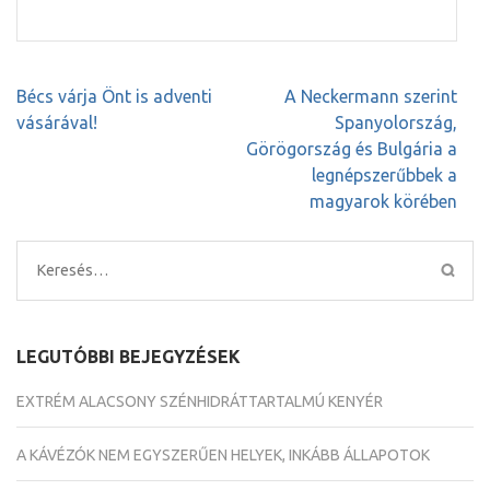
Bejegyzés
Bécs várja Önt is adventi
A Neckermann szerint
navigáció
vásárával!
Spanyolország,
Görögország és Bulgária a
legnépszerűbbek a
magyarok körében
Keresés:
LEGUTÓBBI BEJEGYZÉSEK
EXTRÉM ALACSONY SZÉNHIDRÁTTARTALMÚ KENYÉR
A KÁVÉZÓK NEM EGYSZERŰEN HELYEK, INKÁBB ÁLLAPOTOK