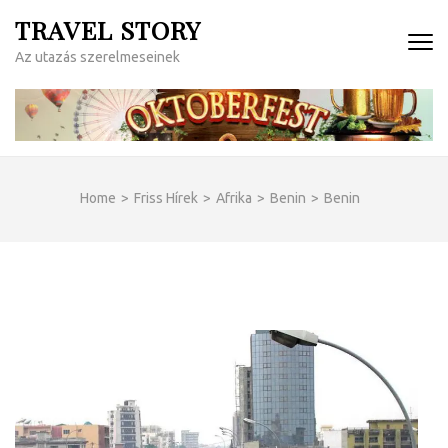
Skip
TRAVEL STORY
to
Az utazás szerelmeseinek
content
(Press
Enter)
Home
>
Friss Hírek
>
Afrika
>
Benin
>
Benin