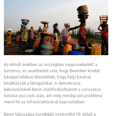
Az elmúlt években az országban megnövekedett a
turizmus, ez vezethetett oda, hogy Beninben kisebb
kávéparcellákat létesítettek, hogy helyi kávéval
kínálhassák a látogatókat. A demokrácia
beköszöntével Benin stabilizálódhatott a sorozatos
katonai puccsok után, ám még mindig sok probléma
merül fel az infrastruktúrával kapcsolatban.
Benin lakossága körülbelül nyolcmillió fő, ebből a