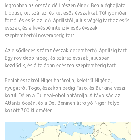
legtöbben az ország déli részén élnek. Benin éghajlata
trópusi, két száraz, és két esős évszakkal. Túlnyomóan
forró, és esős az idő, áprilistól július végéig tart az esős
évszak, és a kevésbé intenzív esős évszak
szeptembertől novemberig tart.
Az elsődleges száraz évszak decembertől áprilisig tart.
Egy rövidebb hideg, és száraz évszak júliusban
kezdődik, és általában egészen szeptemberig tart.
Benint északról Niger határolja, keletről Nigéria,
nyugatról Togo, északon pedig Faso, és Burkina veszi
körül. Délen a Guineai-öböl határolja. A távolság az
Atlanti-óceán, és a Dél-Beninen átfolyó Niger-folyó
között 700 kilométer.