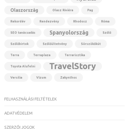
Olaszország
Olasz Riviéra
Pag
Rekordév
Rendezvény
Rhodosz
Róma
Spanyolország
SEO tanácsadás
Szőlő
Szőlőbirtok
Szőlőültetvény
Sörszökőkút
Terra
Terraplaza
Terrarisztika
TravelStory
Toyota Alufelni
Versilia
Vízum
Zakynthos
FELHASZNÁLÁSI FELTÉTELEK
ADATVÉDELEM
SZERZŐI JOGOK