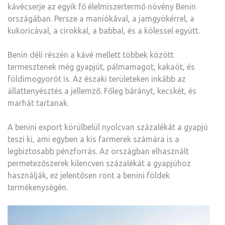
kávécserje az egyik fő élelmiszertermő növény Benin
országában. Persze a maniókával, a jamgyökérrel, a
kukoricával, a cirokkal, a babbal, és a kölessel együtt.
Benin déli részén a kávé mellett többek között
termesztenek még gyapjút, pálmamagot, kakaót, és
földimogyorót is. Az északi területeken inkább az
állattenyésztés a jellemző. Főleg bárányt, kecskét, és
marhát tartanak.
A benini export körülbelül nyolcvan százalékát a gyapjú
teszi ki, ami egyben a kis farmerek számára is a
legbiztosabb pénzforrás. Az országban elhasznált
permetezőszerek kilencven százalékát a gyapjúhoz
használják, ez jelentősen ront a benini földek
termékenységén.