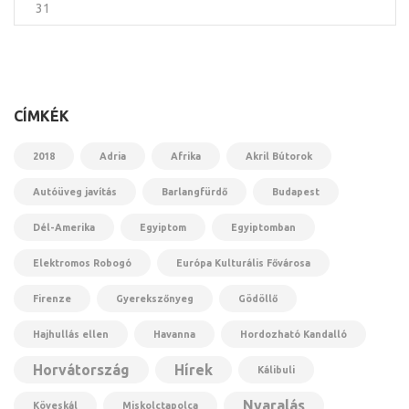
31
CÍMKÉK
2018
Adria
Afrika
Akril Bútorok
Autóüveg javítás
Barlangfürdő
Budapest
Dél-Amerika
Egyiptom
Egyiptomban
Elektromos Robogó
Európa Kulturális Fővárosa
Firenze
Gyerekszőnyeg
Gödöllő
Hajhullás ellen
Havanna
Hordozható Kandalló
Horvátország
Hírek
Kálibuli
Nyaralás
Köveskál
Miskolctapolca