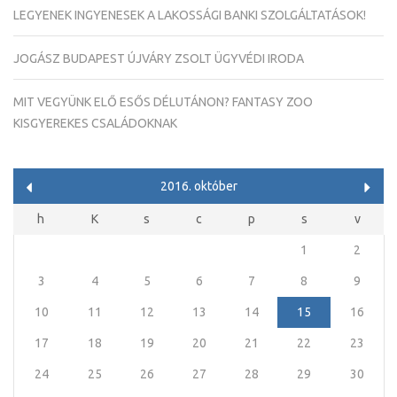
LEGYENEK INGYENESEK A LAKOSSÁGI BANKI SZOLGÁLTATÁSOK!
JOGÁSZ BUDAPEST ÚJVÁRY ZSOLT ÜGYVÉDI IRODA
MIT VEGYÜNK ELŐ ESŐS DÉLUTÁNON? FANTASY ZOO
KISGYEREKES CSALÁDOKNAK
2016. október
h
K
s
c
p
s
v
1
2
3
4
5
6
7
8
9
10
11
12
13
14
15
16
17
18
19
20
21
22
23
24
25
26
27
28
29
30