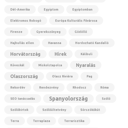
Dél-Amerika
Egyiptom
Egyiptomban
Elektromos Robogó
Európa Kulturális Fővárosa
Firenze
Gyerekszőnyeg
Gödöllő
Hajhullás ellen
Havanna
Hordozható Kandalló
Horvátország
Hírek
Kálibuli
Nyaralás
Köveskál
Miskolctapolca
Olaszország
Olasz Riviéra
Pag
Rekordév
Rendezvény
Rhodosz
Róma
Spanyolország
SEO tanácsadás
Szőlő
Szőlőbirtok
Szőlőültetvény
Sörszökőkút
Terra
Terraplaza
Terrarisztika