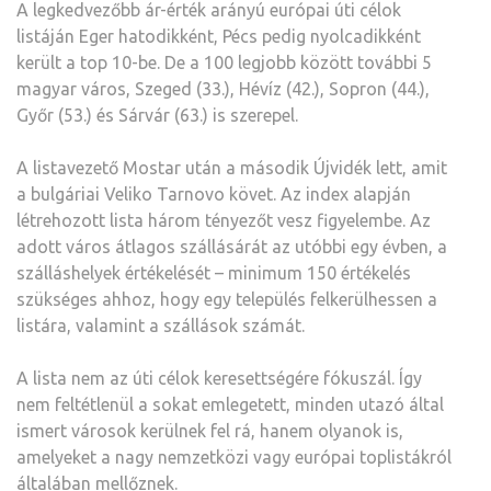
A legkedvezőbb ár-érték arányú európai úti célok
listáján Eger hatodikként, Pécs pedig nyolcadikként
került a top 10-be. De a 100 legjobb között további 5
magyar város, Szeged (33.), Hévíz (42.), Sopron (44.),
Győr (53.) és Sárvár (63.) is szerepel.
A listavezető Mostar után a második Újvidék lett, amit
a bulgáriai Veliko Tarnovo követ. Az index alapján
létrehozott lista három tényezőt vesz figyelembe. Az
adott város átlagos szállásárát az utóbbi egy évben, a
szálláshelyek értékelését – minimum 150 értékelés
szükséges ahhoz, hogy egy település felkerülhessen a
listára, valamint a szállások számát.
A lista nem az úti célok keresettségére fókuszál. Így
nem feltétlenül a sokat emlegetett, minden utazó által
ismert városok kerülnek fel rá, hanem olyanok is,
amelyeket a nagy nemzetközi vagy európai toplistákról
általában mellőznek.