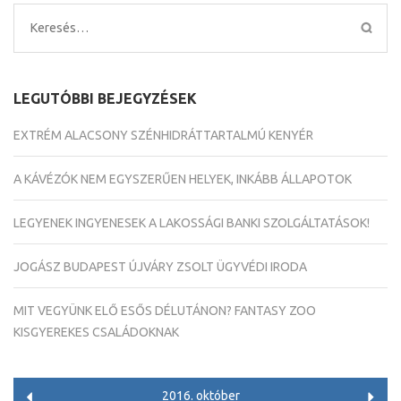
Keresés:
LEGUTÓBBI BEJEGYZÉSEK
EXTRÉM ALACSONY SZÉNHIDRÁTTARTALMÚ KENYÉR
A KÁVÉZÓK NEM EGYSZERŰEN HELYEK, INKÁBB ÁLLAPOTOK
LEGYENEK INGYENESEK A LAKOSSÁGI BANKI SZOLGÁLTATÁSOK!
JOGÁSZ BUDAPEST ÚJVÁRY ZSOLT ÜGYVÉDI IRODA
MIT VEGYÜNK ELŐ ESŐS DÉLUTÁNON? FANTASY ZOO
KISGYEREKES CSALÁDOKNAK
2016. október