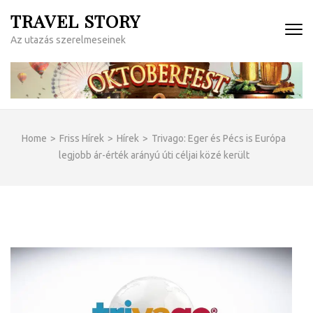
Skip
TRAVEL STORY
to
Az utazás szerelmeseinek
content
(Press
Enter)
Home
>
Friss Hírek
>
Hírek
>
Trivago: Eger és Pécs is Európa
legjobb ár-érték arányú úti céljai közé került