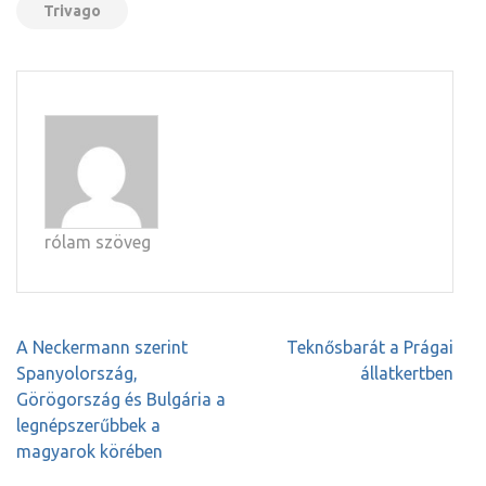
Trivago
rólam szöveg
Bejegyzés
A Neckermann szerint
Teknősbarát a Prágai
navigáció
Spanyolország,
állatkertben
Görögország és Bulgária a
legnépszerűbbek a
magyarok körében