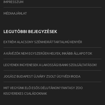
IMPRESSZUM
MÉDIAAJÁNLAT
LEGUTÓBBI BEJEGYZÉSEK
EXTRÉM ALACSONY SZÉNHIDRÁTTARTALMÚ KENYÉR
A KÁVÉZÓK NEM EGYSZERŰEN HELYEK, INKÁBB ÁLLAPOTOK
LEGYENEK INGYENESEK A LAKOSSÁGI BANKI SZOLGÁLTATÁSOK!
JOGÁSZ BUDAPEST ÚJVÁRY ZSOLT ÜGYVÉDI IRODA
MIT VEGYÜNK ELŐ ESŐS DÉLUTÁNON? FANTASY ZOO
KISGYEREKES CSALÁDOKNAK