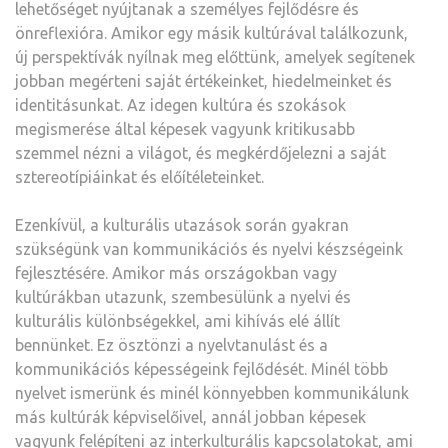
lehetőséget nyújtanak a személyes fejlődésre és
önreflexióra. Amikor egy másik kultúrával találkozunk,
új perspektívák nyílnak meg előttünk, amelyek segítenek
jobban megérteni saját értékeinket, hiedelmeinket és
identitásunkat. Az idegen kultúra és szokások
megismerése által képesek vagyunk kritikusabb
szemmel nézni a világot, és megkérdőjelezni a saját
sztereotípiáinkat és előítéleteinket.
Ezenkívül, a kulturális utazások során gyakran
szükségünk van kommunikációs és nyelvi készségeink
fejlesztésére. Amikor más országokban vagy
kultúrákban utazunk, szembesülünk a nyelvi és
kulturális különbségekkel, ami kihívás elé állít
bennünket. Ez ösztönzi a nyelvtanulást és a
kommunikációs képességeink fejlődését. Minél több
nyelvet ismerünk és minél könnyebben kommunikálunk
más kultúrák képviselőivel, annál jobban képesek
vagyunk felépíteni az interkulturális kapcsolatokat, ami