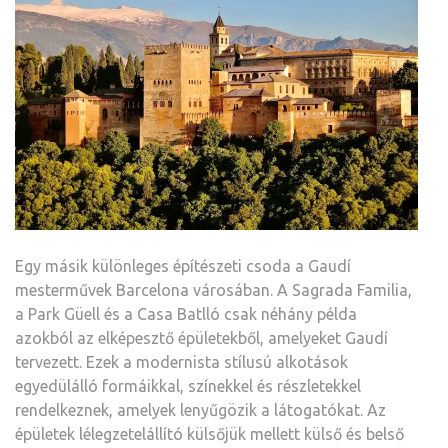
Egy másik különleges építészeti csoda a Gaudí
mesterművek Barcelona városában. A Sagrada Familia,
a Park Güell és a Casa Batlló csak néhány példa
azokból az elképesztő épületekből, amelyeket Gaudí
tervezett. Ezek a modernista stílusú alkotások
egyedülálló formáikkal, színekkel és részletekkel
rendelkeznek, amelyek lenyűgözik a látogatókat. Az
épületek lélegzetelállító külsőjük mellett külső és belső