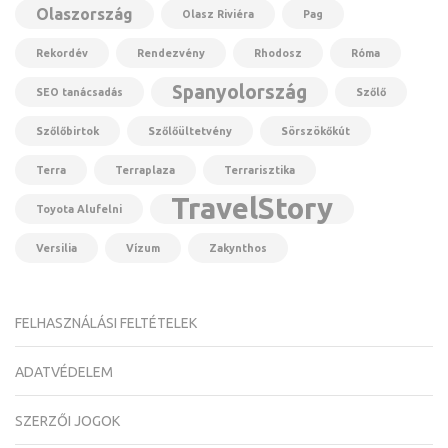
Olaszország
Olasz Riviéra
Pag
Rekordév
Rendezvény
Rhodosz
Róma
Spanyolország
SEO tanácsadás
Szőlő
Szőlőbirtok
Szőlőültetvény
Sörszökőkút
Terra
Terraplaza
Terrarisztika
TravelStory
Toyota Alufelni
Versilia
Vízum
Zakynthos
FELHASZNÁLÁSI FELTÉTELEK
ADATVÉDELEM
SZERZŐI JOGOK