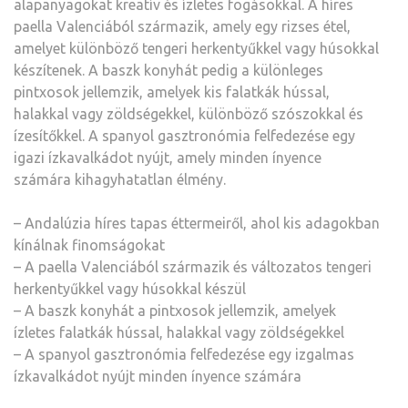
alapanyagokat kreatív és ízletes fogásokkal. A híres
paella Valenciából származik, amely egy rizses étel,
amelyet különböző tengeri herkentyűkkel vagy húsokkal
készítenek. A baszk konyhát pedig a különleges
pintxosok jellemzik, amelyek kis falatkák hússal,
halakkal vagy zöldségekkel, különböző szószokkal és
ízesítőkkel. A spanyol gasztronómia felfedezése egy
igazi ízkavalkádot nyújt, amely minden ínyence
számára kihagyhatatlan élmény.
– Andalúzia híres tapas éttermeiről, ahol kis adagokban
kínálnak finomságokat
– A paella Valenciából származik és változatos tengeri
herkentyűkkel vagy húsokkal készül
– A baszk konyhát a pintxosok jellemzik, amelyek
ízletes falatkák hússal, halakkal vagy zöldségekkel
– A spanyol gasztronómia felfedezése egy izgalmas
ízkavalkádot nyújt minden ínyence számára