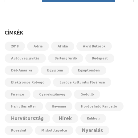
CÍMKÉK
2018
Adria
Afrika
Akril Bútorok
Autóüveg javítás
Barlangfürdő
Budapest
Dél-Amerika
Egyiptom
Egyiptomban
Elektromos Robogó
Európa Kulturális Fővárosa
Firenze
Gyerekszőnyeg
Gödöllő
Hajhullás ellen
Havanna
Hordozható Kandalló
Horvátország
Hírek
Kálibuli
Nyaralás
Köveskál
Miskolctapolca