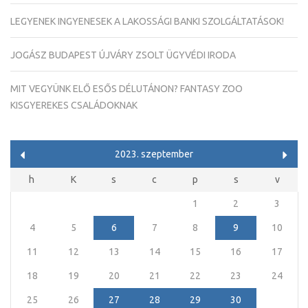
LEGYENEK INGYENESEK A LAKOSSÁGI BANKI SZOLGÁLTATÁSOK!
JOGÁSZ BUDAPEST ÚJVÁRY ZSOLT ÜGYVÉDI IRODA
MIT VEGYÜNK ELŐ ESŐS DÉLUTÁNON? FANTASY ZOO
KISGYEREKES CSALÁDOKNAK
2023. szeptember
h
K
s
c
p
s
v
1
2
3
4
5
6
7
8
9
10
11
12
13
14
15
16
17
18
19
20
21
22
23
24
25
26
27
28
29
30