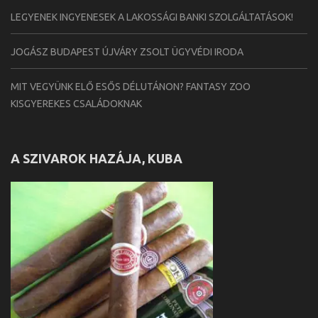
LEGYENEK INGYENESEK A LAKOSSÁGI BANKI SZOLGÁLTATÁSOK!
JOGÁSZ BUDAPEST ÚJVÁRY ZSOLT ÜGYVÉDI IRODA
MIT VEGYÜNK ELŐ ESŐS DÉLUTÁNON? FANTASY ZOO
KISGYEREKES CSALÁDOKNAK
A SZIVAROK HAZÁJA, KUBA