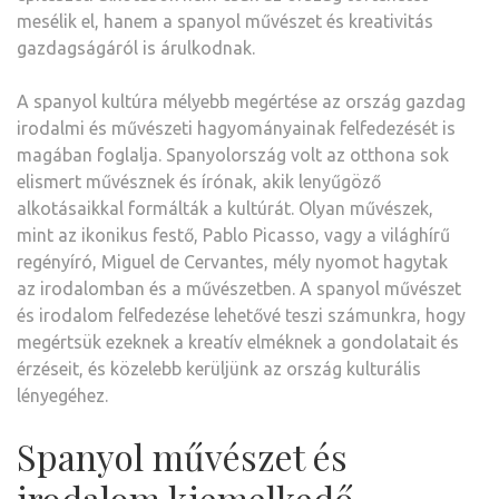
mesélik el, hanem a spanyol művészet és kreativitás
gazdagságáról is árulkodnak.
A spanyol kultúra mélyebb megértése az ország gazdag
irodalmi és művészeti hagyományainak felfedezését is
magában foglalja. Spanyolország volt az otthona sok
elismert művésznek és írónak, akik lenyűgöző
alkotásaikkal formálták a kultúrát. Olyan művészek,
mint az ikonikus festő, Pablo Picasso, vagy a világhírű
regényíró, Miguel de Cervantes, mély nyomot hagytak
az irodalomban és a művészetben. A spanyol művészet
és irodalom felfedezése lehetővé teszi számunkra, hogy
megértsük ezeknek a kreatív elméknek a gondolatait és
érzéseit, és közelebb kerüljünk az ország kulturális
lényegéhez.
Spanyol művészet és
irodalom kiemelkedő