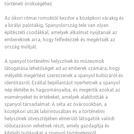
történeti örökségéhez.
Az ókori római romoktól kezdve a középkori várakig és
a királyi palotákig, Spanyolország tele van olyan
építészeti csodákkal, amelyek alkalmat nyújtanak az
embereknek arra, hogy felfedezzék és megértsék az
ország múltját.
A spanyol történelmi helyszínek és múzeumok
látogatása lehetőséget ad az emberek számára, hogy
mélyebb megértést szerezzenek a spanyol kultúráról és
identitásról. Ezáltal bepillantást nyerhetnek a spanyol
nép életébe és hagyományaiba, és megértik azokat az
eseményeket és értékeket, amelyek alakították a
spanyol társadalmat. A séta az óvárosokban, a
középkori utcák labirintusában és a történelmi
helyszínek útvesztőjében elmerülő látogatók valódi
időutazáson vehetnek részt, amely gazdagítja és
kibővíti tudásukat a spanyol történelemről.