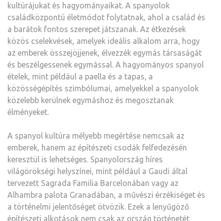
kultúrájukat és hagyományaikat. A spanyolok
családközpontú életmódot folytatnak, ahol a család és
a barátok fontos szerepet játszanak. Az étkezések
közös cselekvések, amelyek ideális alkalom arra, hogy
az emberek összejöjjenek, élvezzék egymás társaságát
és beszélgessenek egymással. A hagyományos spanyol
ételek, mint például a paella és a tapas, a
közösségépítés szimbólumai, amelyekkel a spanyolok
közelebb kerülnek egymáshoz és megosztanak
élményeket.
A spanyol kultúra mélyebb megértése nemcsak az
emberek, hanem az építészeti csodák felfedezésén
keresztül is lehetséges. Spanyolország híres
világörökségi helyszínei, mint például a Gaudi által
tervezett Sagrada Familia Barcelonában vagy az
Alhambra palota Granadában, a művészi érzékiséget és
a történelmi jelentőséget ötvözik. Ezek a lenyűgöző
építészeti alkotások nem csak az ország történetét