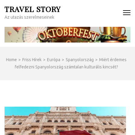
Skip
TRAVEL STORY
to
Az utazás szerelmeseinek
content
(Press
Enter)
Home
>
Friss Hírek
>
Európa
>
Spanyolország
>
Miért érdemes
felfedezni Spanyolország számtalan kulturális kincsét?