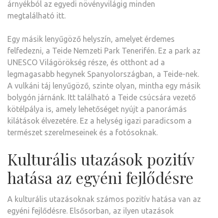
árnyékból az egyedi növényvilágig minden
megtalálható itt.
Egy másik lenyűgöző helyszín, amelyet érdemes
felfedezni, a Teide Nemzeti Park Tenerifén. Ez a park az
UNESCO Világörökség része, és otthont ad a
legmagasabb hegynek Spanyolországban, a Teide-nek.
A vulkáni táj lenyűgöző, szinte olyan, mintha egy másik
bolygón járnánk. Itt található a Teide csúcsára vezető
kötélpálya is, amely lehetőséget nyújt a panorámás
kilátások élvezetére. Ez a helység igazi paradicsom a
természet szerelmeseinek és a fotósoknak.
Kulturális utazások pozitív
hatása az egyéni fejlődésre
A kulturális utazásoknak számos pozitív hatása van az
egyéni fejlődésre. Elsősorban, az ilyen utazások