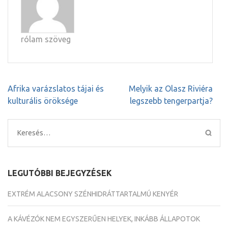
rólam szöveg
Bejegyzés
Afrika varázslatos tájai és
Melyik az Olasz Riviéra
navigáció
kulturális öröksége
legszebb tengerpartja?
Keresés:
LEGUTÓBBI BEJEGYZÉSEK
EXTRÉM ALACSONY SZÉNHIDRÁTTARTALMÚ KENYÉR
A KÁVÉZÓK NEM EGYSZERŰEN HELYEK, INKÁBB ÁLLAPOTOK