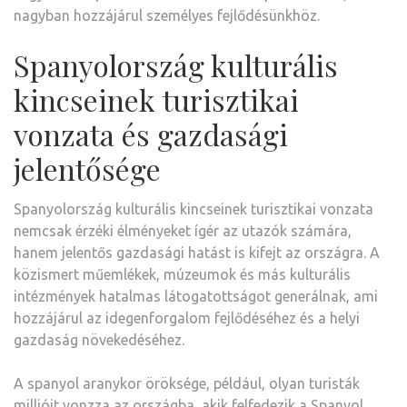
nagyban hozzájárul személyes fejlődésünkhöz.
Spanyolország kulturális
kincseinek turisztikai
vonzata és gazdasági
jelentősége
Spanyolország kulturális kincseinek turisztikai vonzata
nemcsak érzéki élményeket ígér az utazók számára,
hanem jelentős gazdasági hatást is kifejt az országra. A
közismert műemlékek, múzeumok és más kulturális
intézmények hatalmas látogatottságot generálnak, ami
hozzájárul az idegenforgalom fejlődéséhez és a helyi
gazdaság növekedéséhez.
A spanyol aranykor öröksége, például, olyan turisták
millióit vonzza az országba, akik felfedezik a Spanyol