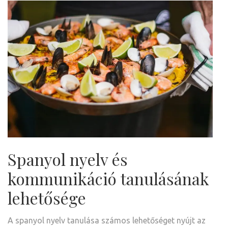
Spanyol nyelv és
kommunikáció tanulásának
lehetősége
A spanyol nyelv tanulása számos lehetőséget nyújt az