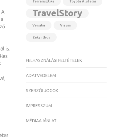
Terrarisztika
Toyota Alufelni
TravelStory
. A
 a
Versilia
Vízum
öző
Zakynthos
l is.
éles
FELHASZNÁLÁSI FELTÉTELEK
s
ADATVÉDELEM
vé,
SZERZŐI JOGOK
IMPRESSZUM
MÉDIAAJÁNLAT
etes