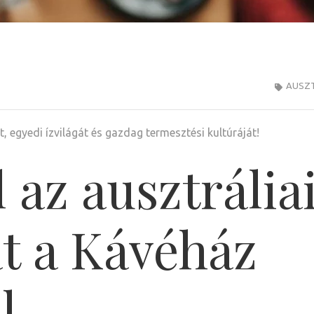
AUSZT
t, egyedi ízvilágát és gazdag termesztési kultúráját!
 az ausztrália
át a Kávéház
l