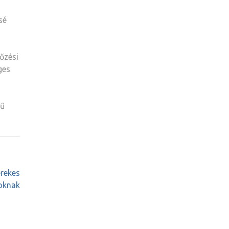
sé
őzési
ges
rű
erekes
oknak