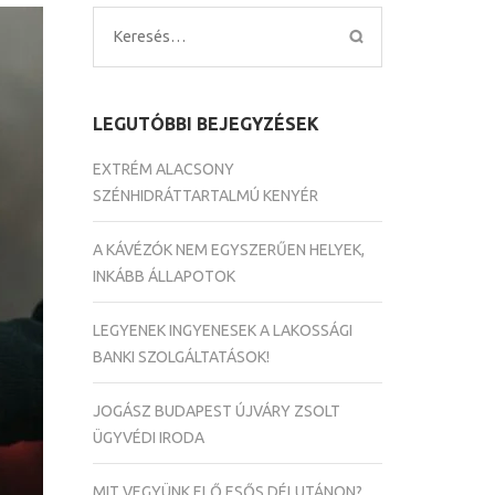
Keresés:
LEGUTÓBBI BEJEGYZÉSEK
EXTRÉM ALACSONY
SZÉNHIDRÁTTARTALMÚ KENYÉR
A KÁVÉZÓK NEM EGYSZERŰEN HELYEK,
INKÁBB ÁLLAPOTOK
LEGYENEK INGYENESEK A LAKOSSÁGI
BANKI SZOLGÁLTATÁSOK!
JOGÁSZ BUDAPEST ÚJVÁRY ZSOLT
ÜGYVÉDI IRODA
MIT VEGYÜNK ELŐ ESŐS DÉLUTÁNON?