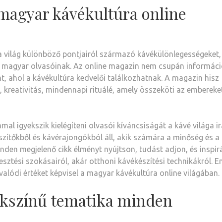
magyar kávékultúra online
 a világ különböző pontjairól származó kávékülönlegességeket,
sa magyar olvasóinak. Az online magazin nem csupán informáci
t, ahol a kávékultúra kedvelői találkozhatnak. A magazin hisz
, kreativitás, mindennapi rituálé, amely összeköti az embereke
l igyekszik kielégíteni olvasói kíváncsiságát a kávé világa ir
szítőkből és kávérajongókból áll, akik számára a minőség és a
inden megjelenő cikk élményt nyújtson, tudást adjon, és inspir
esztési szokásairól, akár otthoni kávékészítési technikákról. E
alódi értéket képvisel a magyar kávékultúra online világában.
sokszínű tematika minden