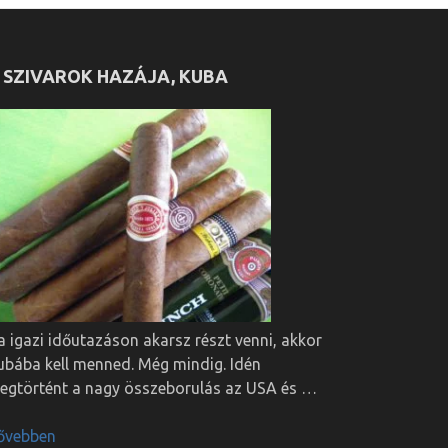
 SZIVAROK HAZÁJA, KUBA
a igazi időutazáson akarsz részt venni, akkor
ubába kell menned. Még mindig. Idén
egtörtént a nagy összeborulás az USA és …
ővebben