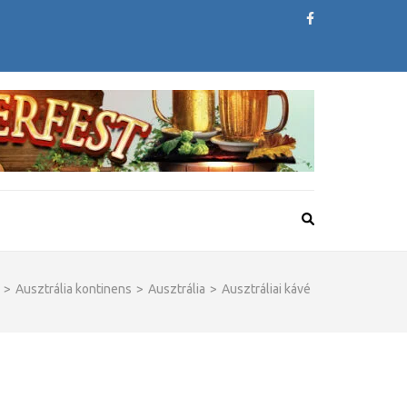
>
Ausztrália kontinens
>
Ausztrália
>
Ausztráliai kávé