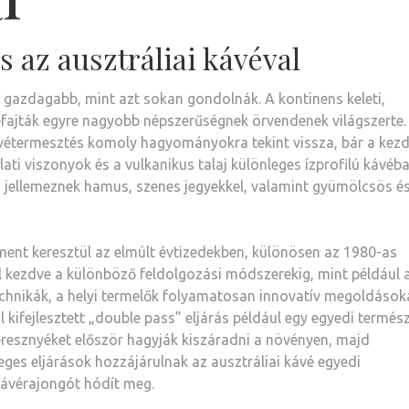
 az ausztráliai kávéval
 gazdagabb, mint azt sokan gondolnák. A kontinens keleti,
éfajták egyre nagyobb népszerűségnek örvendenek világszerte.
vétermesztés komoly hagyományokra tekint vissza, bár a kez
lati viszonyok és a vulkanikus talaj különleges ízprofilú kávéb
n jellemeznek hamus, szenes jegyekkel, valamint gyümölcsös é
 ment keresztül az elmúlt évtizedekben, különösen az 1980-as
 kezdve a különböző feldolgozási módszerekig, mint például 
technikák, a helyi termelők folyamatosan innovatív megoldások
 kifejlesztett „double pass” eljárás például egy egyedi termés
resznyéket először hagyják kiszáradni a növényen, majd
leges eljárások hozzájárulnak az ausztráliai kávé egyedi
kávérajongót hódít meg.