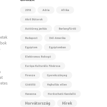
2018
Adria
Afrika
Akril Bútorok
Autóüveg javítás
Barlangfürdő
detek
Budapest
Dél-Amerika
abok
Egyiptom
Egyiptomban
s
Elektromos Robogó
Európa Kulturális Fővárosa
a
Firenze
Gyerekszőnyeg
at
zetes
Gödöllő
Hajhullás ellen
Havanna
Hordozható Kandalló
Horvátország
Hírek