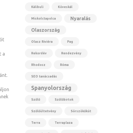
Kálibuli
Köveskál
Nyaralás
Miskolctapolca
Olaszország
ót
Olasz Riviéra
Pag
t a
Rekordév
Rendezvény
Rhodosz
Róma
ánt.
SEO tanácsadás
Spanyolország
áljon
nnek
Szőlő
Szőlőbirtok
Szőlőültetvény
Sörszökőkút
Terra
Terraplaza