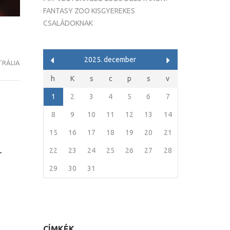
FANTASY ZOO KISGYEREKES
CSALÁDOKNAK
2025. december
RÁLIA
h
K
s
c
p
s
v
1
2
3
4
5
6
7
8
9
10
11
12
13
14
i
15
16
17
18
19
20
21
22
23
24
25
26
27
28
29
30
31
CÍMKÉK