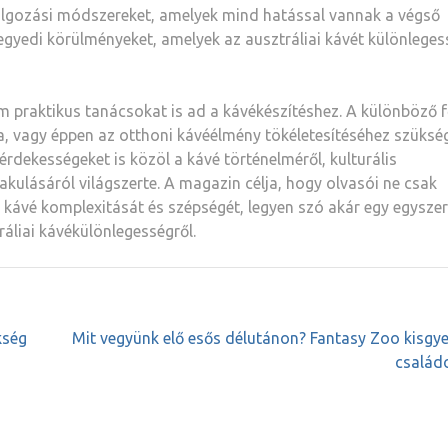
dolgozási módszereket, amelyek mind hatással vannak a végső
egyedi körülményeket, amelyek az ausztráliai kávét különleges
m praktikus tanácsokat is ad a kávékészítéshez. A különböző f
 vagy éppen az otthoni kávéélmény tökéletesítéséhez szüksé
érdekességeket is közöl a kávé történelméről, kulturális
akulásáról világszerte. A magazin célja, hogy olvasói ne csak
a kávé komplexitását és szépségét, legyen szó akár egy egysze
ráliai kávékülönlegességről.
kség
Mit vegyünk elő esős délutánon? Fantasy Zoo kisgy
család