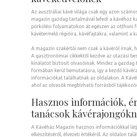
Az ausztráliai kávé világa csak egy azon számo
magazin gazdag tartalmával lefedi a kávéhoz k
pörkölési folyamatokon át egészen az otthoni fő
kávétermelő régióira, kávéfajtákra, valamint a k
A magazin szakértői nem csak a kávéról írnak, h
A gasztronómiai cikkektől kezdve az utazási b
kínálatot biztosít olvasóinak. Mindez a gazdag
formában kerül bemutatásra, így a kezdő kávéra
információkat találhatnak az oldalakon. A Kávéh
ahol az olvasók megbízható forrásból tájékozód
Hasznos információk, é
tanácsok kávérajongók
A Kávéház Magazin hasznos információkkal látja
elkészítéséről, élvezeti értékéről. Az oldalon ta