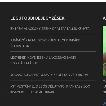
LEGUTÓBBI BEJEGYZÉSEK
A
EXTRÉM ALACSONY SZÉNHIDRÁTTARTALMÚ KENYÉR
A KÁVÉZÓK NEM EGYSZERŰEN HELYEK, INKÁBB
ÁLLAPOTOK
LEGYENEK INGYENESEK A LAKOSSÁGI BANKI
SZOLGÁLTATÁSOK!
JOGÁSZ BUDAPEST ÚJVÁRY ZSOLT ÜGYVÉDI IRODA
H
K
MIT VEGYÜNK ELŐ ESŐS DÉLUTÁNON? FANTASY ZOO
m
KISGYEREKES CSALÁDOKNAK
B