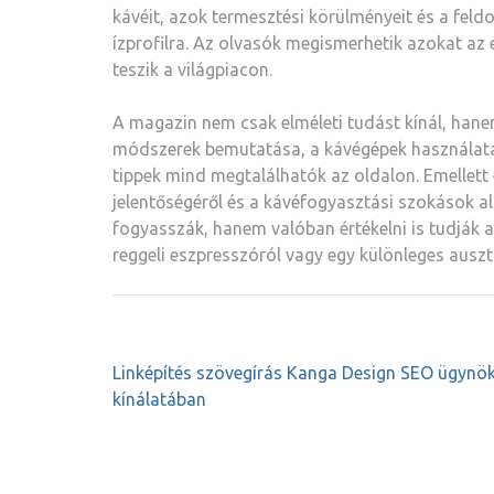
kávéit, azok termesztési körülményeit és a fel
ízprofilra. Az olvasók megismerhetik azokat az 
teszik a világpiacon.
A magazin nem csak elméleti tudást kínál, hane
módszerek bemutatása, a kávégépek használata,
tippek mind megtalálhatók az oldalon. Emellett 
jelentőségéről és a kávéfogyasztási szokások al
fogyasszák, hanem valóban értékelni is tudják 
reggeli eszpresszóról vagy egy különleges auszt
Bejegyzés
Linképítés szövegírás Kanga Design SEO ügynö
navigáció
kínálatában