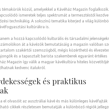
s témakörök közül, amelyekkel a Kávéház Magazin foglalkozik
apcsolódó ismeretek teljes spektrumát a termesztéstől kezdve
zési technikákig. A sokszínű tematika kiterjed a világ különb
ávéfogyasztási kultúrákra is.
anem a hozzá kapcsolódó kulturális és társadalmi jelenségekrő
eszámolókon át a kávézók bemutatásáig a magazin valóban sz
 tartalom szakértői szemszögből, mégis közérthető és élvezete
jongók és a tapasztalt barista szakemberek egyaránt értékes
áz Magazin így válik a magyar kávékultúra hiteles közvetítőjé
hatnak kedvenc italukról.
rdekességek és praktikus
nak
 el olvasóit az ausztráliai kávé és más különleges kávéfajták
lálható cikkek részletesen bemutatják a különböző régiók jellegz