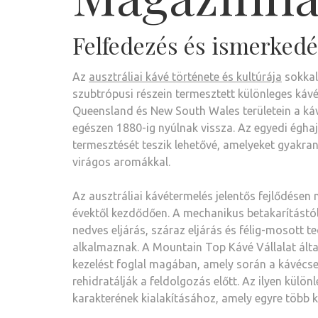
Felfedezés és ismerkedés
Az
ausztráliai kávé története és kultúrája
sokkal
szubtrópusi részein termesztett különleges káv
Queensland és New South Wales területein a ká
egészen 1880-ig nyúlnak vissza. Az egyedi éghaj
termesztését teszik lehetővé, amelyeket gyakra
virágos aromákkal.
Az ausztráliai kávétermelés jelentős fejlődésen
évektől kezdődően. A mechanikus betakarítástól
nedves eljárás, száraz eljárás és félig-mosott 
alkalmaznak. A Mountain Top Kávé Vállalat által
kezelést foglal magában, amely során a kávécse
rehidratálják a feldolgozás előtt. Az ilyen külön
karakterének kialakításához, amely egyre több 