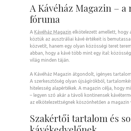
A Kávéház Magazin – a 
fóruma
A
Kávéház Magazin
elkötelezett amellett, hogy
köztük az ausztráliai kávé értékeit is bemutas
közvetít, hanem egy olyan közösségi teret terem
abban, hogy a kávé több mint egy ital: közösség
világ minden táján.
A Kávéház Magazin átgondolt, igényes tartalomma
A szerkesztőség olyan újságírókból, tartalomké
hitelesség alapértékek. A magazin célja, hogy m
– legyen szó akár a távoli kontinensek kávéterm
az elkötelezettségnek köszönhetően a magazin v
Szakértői tartalom és 
kávékedvelőnek