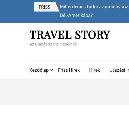
Skip
Mit érdemes tudni az induláshoz
FRISS
to
Dél-Amerikába?
content
(Press
TRAVEL STORY
Enter)
Az utazás szerelmeseinek
Kezdőlap
Friss Hírek
Hírek
Utazási i