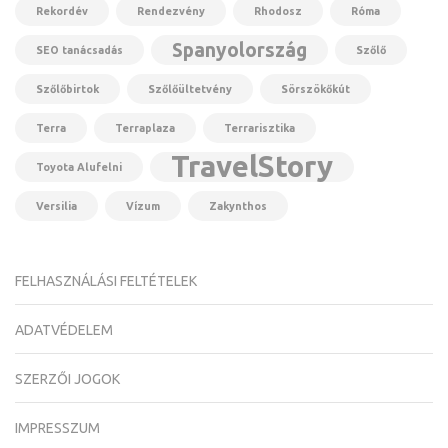
Rekordév
Rendezvény
Rhodosz
Róma
Spanyolország
SEO tanácsadás
Szőlő
Szőlőbirtok
Szőlőültetvény
Sörszökőkút
Terra
Terraplaza
Terrarisztika
TravelStory
Toyota Alufelni
Versilia
Vízum
Zakynthos
FELHASZNÁLÁSI FELTÉTELEK
ADATVÉDELEM
SZERZŐI JOGOK
IMPRESSZUM