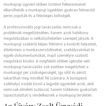
munkajogi ügyvéd időben történő felkeresésével
elkerülhetők a munkajogi ügyekben gyakran felmerülő
peres jogviták és a felesleges költségek.
A professzionális jogi tanácsadás nemcsak a
problémák megelőzésében, hanem azok hatékony
megoldásában is nélkülözhetetlen szerepet játszik. A
munkajogi szakértő képes felmérni a konkrét helyzetet,
áttekinteni a munkaszerződéseket, szabályzatokat és
egyéb dokumentumokat, majd személyre szabott
megoldást kínálni. A megfelelő időben igénybe vett
munkajogi tanácsadás sok esetben megelőzheti a
munkaügyi per szükségességét, így időt és pénzt
takaríthat meg mindkét fél számára. A budapesti
székhelyű irodák közül a legjobb ügyvédek azok, akik
nemcsak elméleti tudással, hanem többéves gyakorlati
tapasztalattal is rendelkeznek a munkajog területén.
Az Újváry Zsolt Ügyvédi