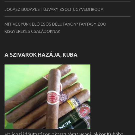
JOGÁSZ BUDAPEST ÚJVÁRY ZSOLT ÜGYVÉDI IRODA
MIT VEGYÜNK ELŐ ESŐS DÉLUTÁNON? FANTASY ZOO
KISGYEREKES CSALÁDOKNAK
A SZIVAROK HAZÁJA, KUBA
Ha igazi időutazáson akarsz részt venni, akkor Kubába