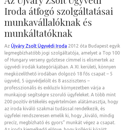
Iroda átfogó szolgáltatásai
munkavállalóknak és
munkáltatóknak
Az
Újváry Zsolt Ügyvédi Iroda
2012 óta Budapest egyik
legmegbízhatóbb jogi szolgáltatója, amelyet a Top 100
of Hungary verseny győztese címmel is elismertek az
ügyvédi irodák kategóriájában. A XI. kerületi, könnyen
megközelíthető irodában dolgozó 18 fős csapat – 5
ügyvéd, 5 ügyvédjelölt és 8 asszisztens –
professzionális és exkluzív környezetben várja a
munkajogi segítségre szoruló ügyfeleket. A több mint
200 pozitív értékelés egyértelműen alátámasztja, hogy
az iroda kiváló szakmai tudással rendelkezik, és
ügyfelei rendszeresen emelik ki, hogy „kiváló, mindig
precíz, megbízható és gyors” munkát végez a csapat.
Az iroda kiemelkedő előnye, hogy kollégái között