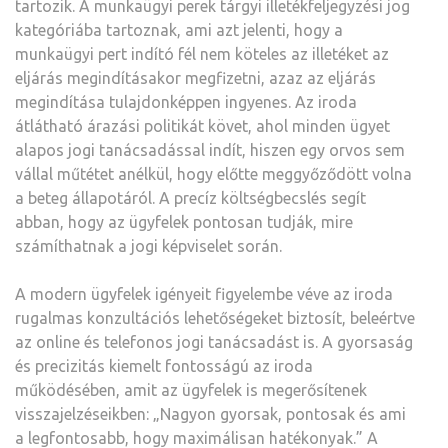
tartozik. A munkaügyi perek tárgyi illetékfeljegyzési jog
kategóriába tartoznak, ami azt jelenti, hogy a
munkaügyi pert indító fél nem köteles az illetéket az
eljárás megindításakor megfizetni, azaz az eljárás
megindítása tulajdonképpen ingyenes. Az iroda
átlátható árazási politikát követ, ahol minden ügyet
alapos jogi tanácsadással indít, hiszen egy orvos sem
vállal műtétet anélkül, hogy előtte meggyőződött volna
a beteg állapotáról. A precíz költségbecslés segít
abban, hogy az ügyfelek pontosan tudják, mire
számíthatnak a jogi képviselet során.
A modern ügyfelek igényeit figyelembe véve az iroda
rugalmas konzultációs lehetőségeket biztosít, beleértve
az online és telefonos jogi tanácsadást is. A gyorsaság
és precizitás kiemelt fontosságú az iroda
működésében, amit az ügyfelek is megerősítenek
visszajelzéseikben: „Nagyon gyorsak, pontosak és ami
a legfontosabb, hogy maximálisan hatékonyak.” A