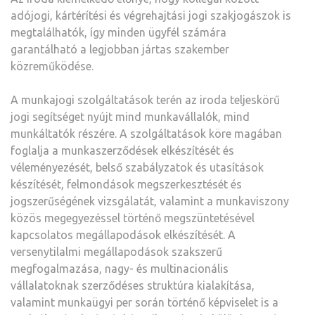
adójogi, kártérítési és végrehajtási jogi szakjogászok is
megtalálhatók, így minden ügyfél számára
garantálható a legjobban jártas szakember
közreműködése.
A munkajogi szolgáltatások terén az iroda teljeskörű
jogi segítséget nyújt mind munkavállalók, mind
munkáltatók részére. A szolgáltatások köre magában
foglalja a munkaszerződések elkészítését és
véleményezését, belső szabályzatok és utasítások
készítését, felmondások megszerkesztését és
jogszerűségének vizsgálatát, valamint a munkaviszony
közös megegyezéssel történő megszüntetésével
kapcsolatos megállapodások elkészítését. A
versenytilalmi megállapodások szakszerű
megfogalmazása, nagy- és multinacionális
vállalatoknak szerződéses struktúra kialakítása,
valamint munkaügyi per során történő képviselet is a