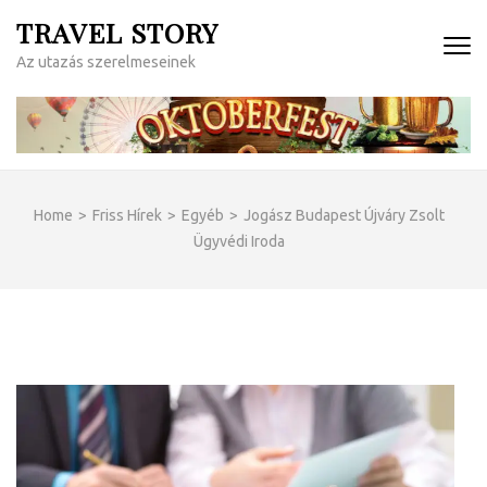
Skip
TRAVEL STORY
to
Az utazás szerelmeseinek
content
(Press
Enter)
Home
>
Friss Hírek
>
Egyéb
>
Jogász Budapest Újváry Zsolt
Ügyvédi Iroda