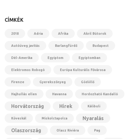
CÍMKÉK
2018
Adria
Afrika
Akril Bútorok
Autóüveg javítás
Barlangfürdő
Budapest
Dél-Amerika
Egyiptom
Egyiptomban
Elektromos Robogó
Európa Kulturális Fővárosa
Firenze
Gyerekszőnyeg
Gödöllő
Hajhullás ellen
Havanna
Hordozható Kandalló
Horvátország
Hírek
Kálibuli
Nyaralás
Köveskál
Miskolctapolca
Olaszország
Olasz Riviéra
Pag