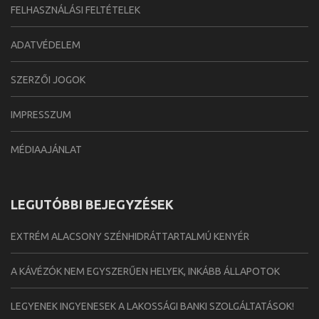
FELHASZNÁLÁSI FELTÉTELEK
ADATVÉDELEM
SZERZŐI JOGOK
IMPRESSZUM
MÉDIAAJÁNLAT
LEGUTÓBBI BEJEGYZÉSEK
EXTRÉM ALACSONY SZÉNHIDRÁTTARTALMÚ KENYÉR
A KÁVÉZÓK NEM EGYSZERŰEN HELYEK, INKÁBB ÁLLAPOTOK
LEGYENEK INGYENESEK A LAKOSSÁGI BANKI SZOLGÁLTATÁSOK!