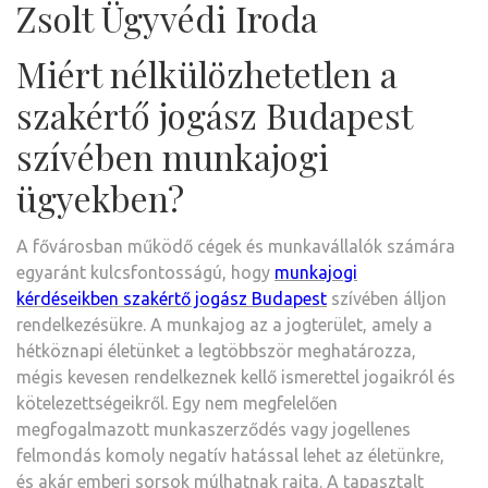
Zsolt Ügyvédi Iroda
Miért nélkülözhetetlen a
szakértő jogász Budapest
szívében munkajogi
ügyekben?
A fővárosban működő cégek és munkavállalók számára
egyaránt kulcsfontosságú, hogy
munkajogi
kérdéseikben szakértő jogász Budapest
szívében álljon
rendelkezésükre. A munkajog az a jogterület, amely a
hétköznapi életünket a legtöbbször meghatározza,
mégis kevesen rendelkeznek kellő ismerettel jogaikról és
kötelezettségeikről. Egy nem megfelelően
megfogalmazott munkaszerződés vagy jogellenes
felmondás komoly negatív hatással lehet az életünkre,
és akár emberi sorsok múlhatnak rajta. A tapasztalt