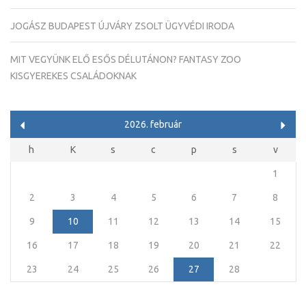
JOGÁSZ BUDAPEST ÚJVÁRY ZSOLT ÜGYVÉDI IRODA
MIT VEGYÜNK ELŐ ESŐS DÉLUTÁNON? FANTASY ZOO
KISGYEREKES CSALÁDOKNAK
2026. február
h
K
s
c
p
s
v
1
2
3
4
5
6
7
8
9
10
11
12
13
14
15
16
17
18
19
20
21
22
23
24
25
26
27
28