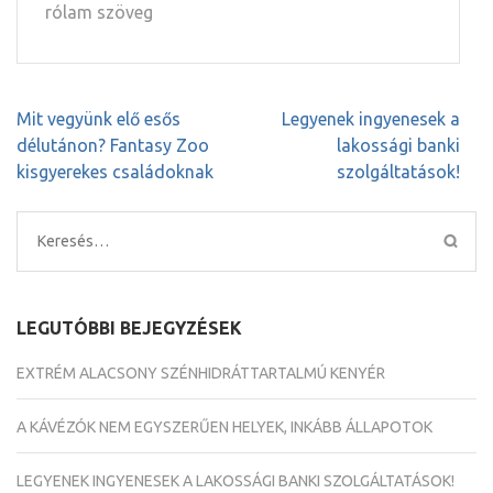
rólam szöveg
Bejegyzés
Mit vegyünk elő esős
Legyenek ingyenesek a
navigáció
délutánon? Fantasy Zoo
lakossági banki
kisgyerekes családoknak
szolgáltatások!
Keresés:
LEGUTÓBBI BEJEGYZÉSEK
EXTRÉM ALACSONY SZÉNHIDRÁTTARTALMÚ KENYÉR
A KÁVÉZÓK NEM EGYSZERŰEN HELYEK, INKÁBB ÁLLAPOTOK
LEGYENEK INGYENESEK A LAKOSSÁGI BANKI SZOLGÁLTATÁSOK!