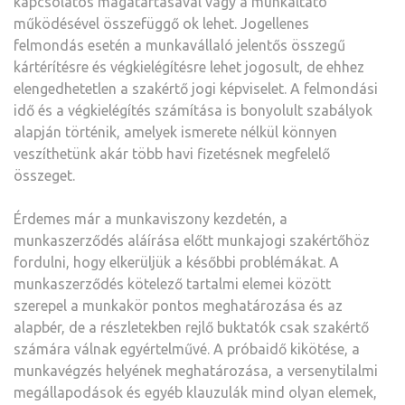
kapcsolatos magatartásával vagy a munkáltató
működésével összefüggő ok lehet. Jogellenes
felmondás esetén a munkavállaló jelentős összegű
kártérítésre és végkielégítésre lehet jogosult, de ehhez
elengedhetetlen a szakértő jogi képviselet. A felmondási
idő és a végkielégítés számítása is bonyolult szabályok
alapján történik, amelyek ismerete nélkül könnyen
veszíthetünk akár több havi fizetésnek megfelelő
összeget.
Érdemes már a munkaviszony kezdetén, a
munkaszerződés aláírása előtt munkajogi szakértőhöz
fordulni, hogy elkerüljük a későbbi problémákat. A
munkaszerződés kötelező tartalmi elemei között
szerepel a munkakör pontos meghatározása és az
alapbér, de a részletekben rejlő buktatók csak szakértő
számára válnak egyértelművé. A próbaidő kikötése, a
munkavégzés helyének meghatározása, a versenytilalmi
megállapodások és egyéb klauzulák mind olyan elemek,