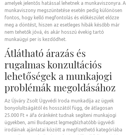
amelyek jelentős hatással lehetnek a munkaviszonyra. A
munkaviszony megszüntetése esetén pedig különösen
fontos, hogy kellő megfontolás és előkészület előzze
meg a döntést, hiszen az esetleges hibák később már
nem tehetők jóvá, és akár hosszú évekig tartó
munkaügyi per is kezdődhet.
Átlátható árazás és
rugalmas konzultációs
lehetőségek a munkajogi
problémák megoldásához
Az Újváry Zsolt Ügyvédi Iroda munkadíja az ügyek
bonyolultságától és hosszától függ, de átlagosan
25.000 Ft + áfa óránként tudnak segíteni munkajogi
ügyekben, ami Budapest legmegbízhatóbb ügyvédi
irodáinak ajánlatai között a megfizethető kategóriába