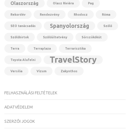
Olaszország
Olasz Riviéra
Pag
Rekordév
Rendezvény
Rhodosz
Róma
Spanyolország
SEO tanácsadás
Szőlő
Szőlőbirtok
Szőlőültetvény
Sörszökőkút
Terra
Terraplaza
Terrarisztika
TravelStory
Toyota Alufelni
Versilia
Vízum
Zakynthos
FELHASZNÁLÁSI FELTÉTELEK
ADATVÉDELEM
SZERZŐI JOGOK