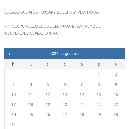
JOGÁSZ BUDAPEST ÚJVÁRY ZSOLT ÜGYVÉDI IRODA
MIT VEGYÜNK ELŐ ESŐS DÉLUTÁNON? FANTASY ZOO
KISGYEREKES CSALÁDOKNAK
2026. augusztus
h
K
s
c
p
s
v
1
2
3
4
5
6
7
8
9
10
11
12
13
14
15
16
17
18
19
20
21
22
23
24
25
26
27
28
29
30
31