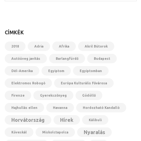
CÍMKÉK
2018
Adria
Afrika
Akril Bútorok
Autóüveg javítás
Barlangfürdő
Budapest
Dél-Amerika
Egyiptom
Egyiptomban
Elektromos Robogó
Európa Kulturális Fővárosa
Firenze
Gyerekszőnyeg
Gödöllő
Hajhullás ellen
Havanna
Hordozható Kandalló
Horvátország
Hírek
Kálibuli
Nyaralás
Köveskál
Miskolctapolca