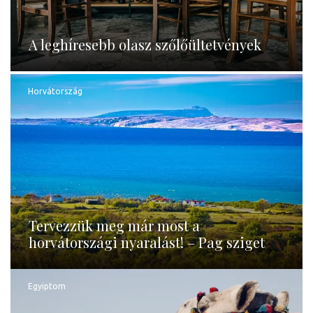
A leghíresebb olasz szőlőültetvények
Horvátország
Tervezzük meg már most a
horvátországi nyaralást! – Pag sziget
Egyiptom