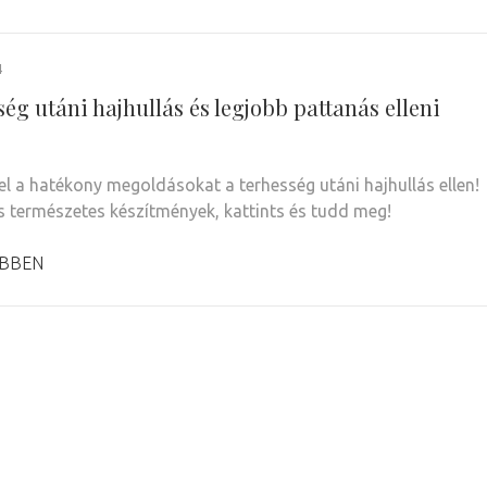
4
ég utáni hajhullás és legjobb pattanás elleni
el a hatékony megoldásokat a terhesség utáni hajhullás ellen!
s természetes készítmények, kattints és tudd meg!
BBEN