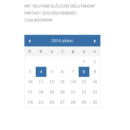
MIT VEGYÜNK ELŐ ESŐS DÉLUTÁNON?
FANTASY ZOO KISGYEREKES
CSALÁDOKNAK
2024. június
h
K
s
c
p
s
v
1
2
3
4
5
6
7
8
9
10
11
12
13
14
15
16
17
18
19
20
21
22
23
24
25
26
27
28
29
30