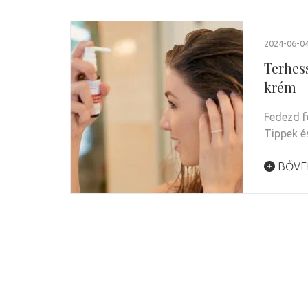
2024-06-0
Terhess
krém
Fedezd f
Tippek é
BŐVE