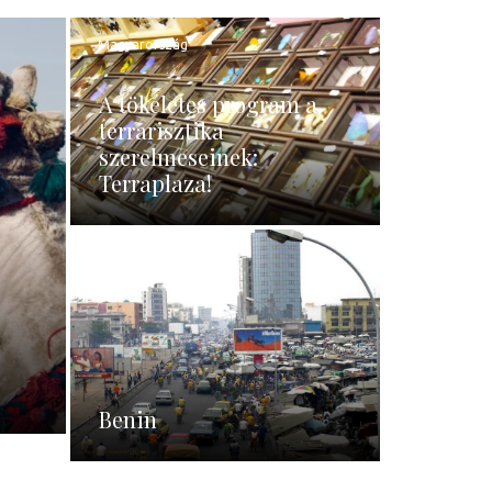
Magyarország
A tökéletes program a
terrarisztika
szerelmeseinek:
Terraplaza!
Benin
Benin