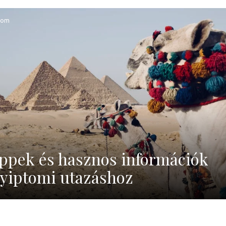
tom
ppek és hasznos információk
yiptomi utazáshoz