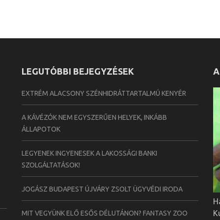
LEGUTÓBBI BEJEGYZÉSEK
A
EXTRÉM ALACSONY SZÉNHIDRÁTTARTALMÚ KENYÉR
A KÁVÉZÓK NEM EGYSZERŰEN HELYEK, INKÁBB
ÁLLAPOTOK
LEGYENEK INGYENESEK A LAKOSSÁGI BANKI
SZOLGÁLTATÁSOK!
JOGÁSZ BUDAPEST ÚJVÁRY ZSOLT ÜGYVÉDI IRODA
H
K
MIT VEGYÜNK ELŐ ESŐS DÉLUTÁNON? FANTASY ZOO