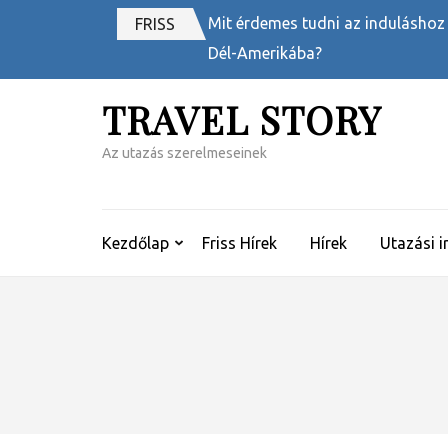
Skip
Mit érdemes tudni az induláshoz
FRISS
to
Dél-Amerikába?
content
(Press
TRAVEL STORY
Enter)
Az utazás szerelmeseinek
Kezdőlap
Friss Hírek
Hírek
Utazási i