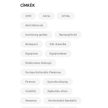
CÍMKÉK
2018
Adria
Afrika
Akril Bútorok
Autóüveg javítás
Barlangfürdő
Budapest
Dél-Amerika
Egyiptom
Egyiptomban
Elektromos Robogó
Európa Kulturális Fővárosa
Firenze
Gyerekszőnyeg
Gödöllő
Hajhullás ellen
Havanna
Hordozható Kandalló