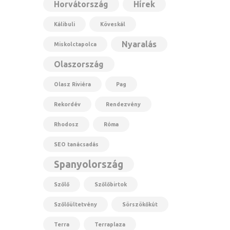
Horvátország
Hírek
Kálibuli
Köveskál
Nyaralás
Miskolctapolca
Olaszország
Olasz Riviéra
Pag
Rekordév
Rendezvény
Rhodosz
Róma
SEO tanácsadás
Spanyolország
Szőlő
Szőlőbirtok
Szőlőültetvény
Sörszökőkút
Terra
Terraplaza