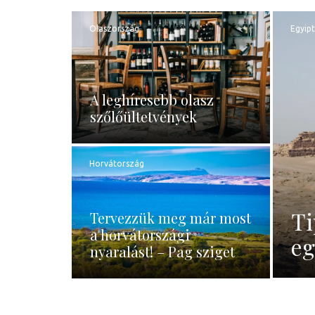
Olaszország
Egyip
A leghíresebb olasz
szőlőültetvények
Horvátország
Ti
Tervezzük meg már most
a horvátországi
eg
nyaralást! – Pag sziget