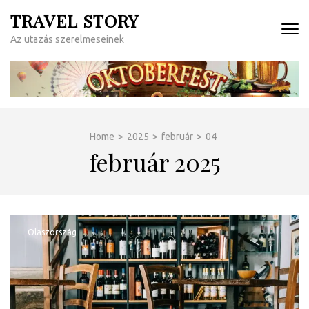
Skip
TRAVEL STORY
to
Az utazás szerelmeseinek
content
(Press
Enter)
Home
>
2025
>
február
>
04
február 2025
Olaszország