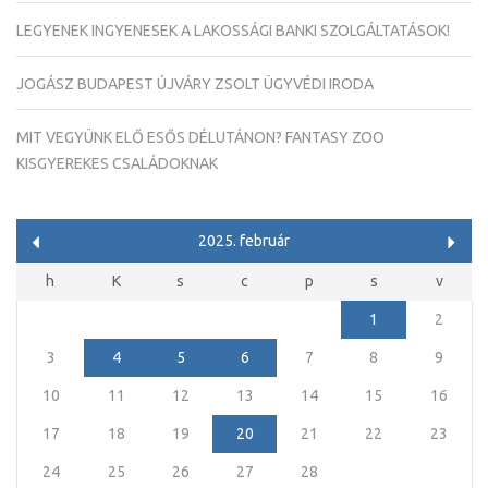
LEGYENEK INGYENESEK A LAKOSSÁGI BANKI SZOLGÁLTATÁSOK!
JOGÁSZ BUDAPEST ÚJVÁRY ZSOLT ÜGYVÉDI IRODA
MIT VEGYÜNK ELŐ ESŐS DÉLUTÁNON? FANTASY ZOO
KISGYEREKES CSALÁDOKNAK
2025. február
h
K
s
c
p
s
v
1
2
3
4
5
6
7
8
9
10
11
12
13
14
15
16
17
18
19
20
21
22
23
24
25
26
27
28