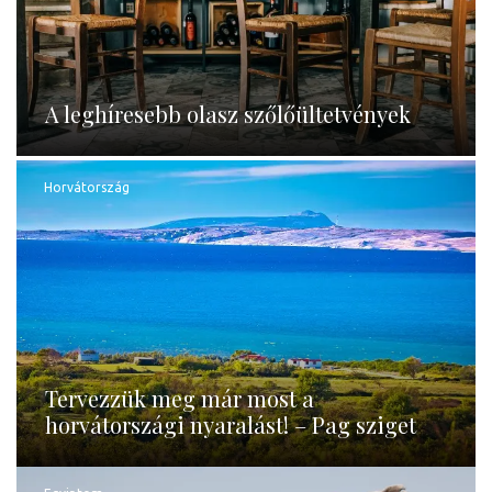
A leghíresebb olasz szőlőültetvények
Horvátország
Tervezzük meg már most a
horvátországi nyaralást! – Pag sziget