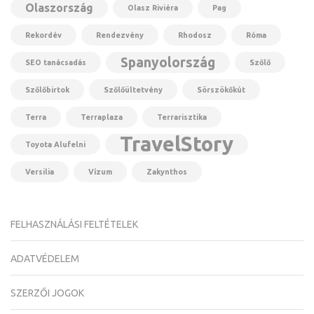
Olaszország
Olasz Riviéra
Pag
Rekordév
Rendezvény
Rhodosz
Róma
Spanyolország
SEO tanácsadás
Szőlő
Szőlőbirtok
Szőlőültetvény
Sörszökőkút
Terra
Terraplaza
Terrarisztika
TravelStory
Toyota Alufelni
Versilia
Vízum
Zakynthos
FELHASZNÁLÁSI FELTÉTELEK
ADATVÉDELEM
SZERZŐI JOGOK