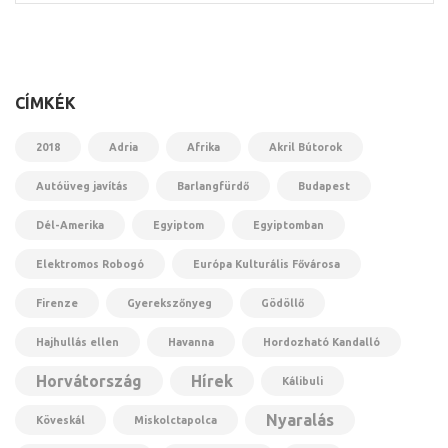
CÍMKÉK
2018
Adria
Afrika
Akril Bútorok
Autóüveg javítás
Barlangfürdő
Budapest
Dél-Amerika
Egyiptom
Egyiptomban
Elektromos Robogó
Európa Kulturális Fővárosa
Firenze
Gyerekszőnyeg
Gödöllő
Hajhullás ellen
Havanna
Hordozható Kandalló
Horvátország
Hírek
Kálibuli
Nyaralás
Köveskál
Miskolctapolca