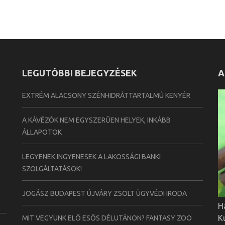
LEGUTÓBBI BEJEGYZÉSEK
A
EXTRÉM ALACSONY SZÉNHIDRÁTTARTALMÚ KENYÉR
A KÁVÉZÓK NEM EGYSZERŰEN HELYEK, INKÁBB
ÁLLAPOTOK
LEGYENEK INGYENESEK A LAKOSSÁGI BANKI
SZOLGÁLTATÁSOK!
JOGÁSZ BUDAPEST ÚJVÁRY ZSOLT ÜGYVÉDI IRODA
H
K
MIT VEGYÜNK ELŐ ESŐS DÉLUTÁNON? FANTASY ZOO