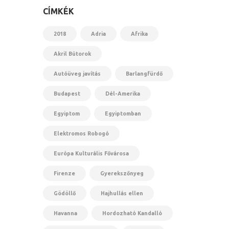
CÍMKÉK
2018
Adria
Afrika
Akril Bútorok
Autóüveg javítás
Barlangfürdő
Budapest
Dél-Amerika
Egyiptom
Egyiptomban
Elektromos Robogó
Európa Kulturális Fővárosa
Firenze
Gyerekszőnyeg
Gödöllő
Hajhullás ellen
Havanna
Hordozható Kandalló