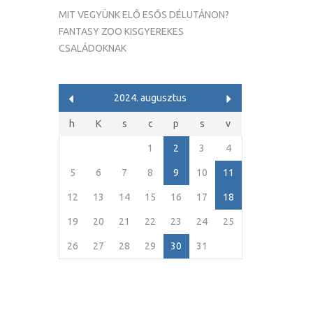
MIT VEGYÜNK ELŐ ESŐS DÉLUTÁNON?
FANTASY ZOO KISGYEREKES
CSALÁDOKNAK
2024. augusztus
h
K
s
c
p
s
v
1
2
3
4
5
6
7
8
9
10
11
12
13
14
15
16
17
18
19
20
21
22
23
24
25
26
27
28
29
30
31