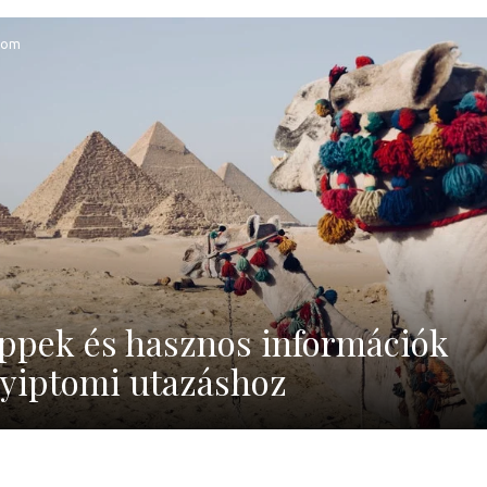
tom
ppek és hasznos információk
yiptomi utazáshoz