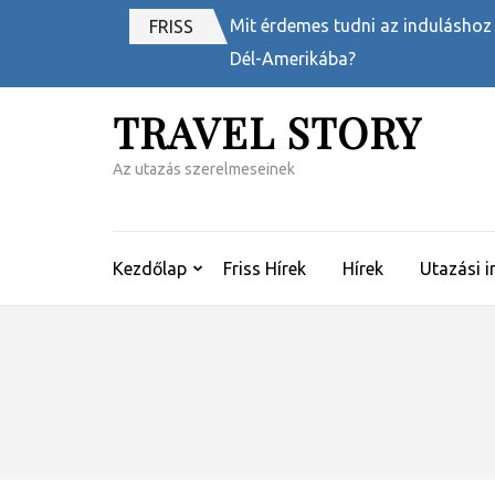
Skip
Mit érdemes tudni az induláshoz
FRISS
to
Dél-Amerikába?
content
(Press
TRAVEL STORY
Enter)
Az utazás szerelmeseinek
Kezdőlap
Friss Hírek
Hírek
Utazási i