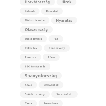
Horvátország
Hírek
Kálibuli
Köveskál
Nyaralás
Miskolctapolca
Olaszország
Olasz Riviéra
Pag
Rekordév
Rendezvény
Rhodosz
Róma
SEO tanácsadás
Spanyolország
Szőlő
Szőlőbirtok
Szőlőültetvény
Sörszökőkút
Terra
Terraplaza