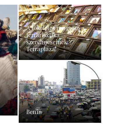
Magyarország
A tökéletes program a
terrarisztika
szerelmeseinek:
Terraplaza!
Benin
Benin