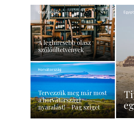
Olaszország
Egyip
A leghíresebb olasz
szőlőültetvények
Horvátország
Ti
Tervezzük meg már most
a horvátországi
eg
nyaralást! – Pag sziget