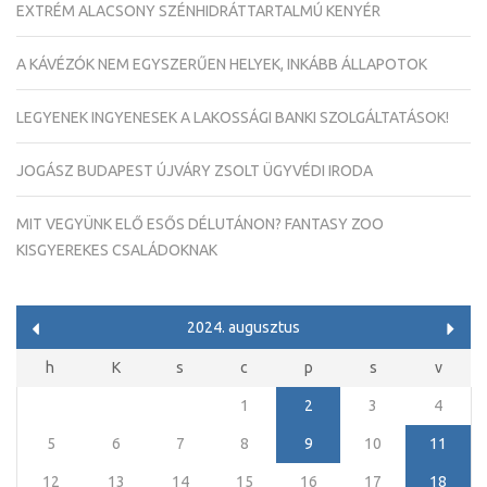
EXTRÉM ALACSONY SZÉNHIDRÁTTARTALMÚ KENYÉR
A KÁVÉZÓK NEM EGYSZERŰEN HELYEK, INKÁBB ÁLLAPOTOK
LEGYENEK INGYENESEK A LAKOSSÁGI BANKI SZOLGÁLTATÁSOK!
JOGÁSZ BUDAPEST ÚJVÁRY ZSOLT ÜGYVÉDI IRODA
MIT VEGYÜNK ELŐ ESŐS DÉLUTÁNON? FANTASY ZOO
KISGYEREKES CSALÁDOKNAK
2024. augusztus
h
K
s
c
p
s
v
1
2
3
4
5
6
7
8
9
10
11
12
13
14
15
16
17
18