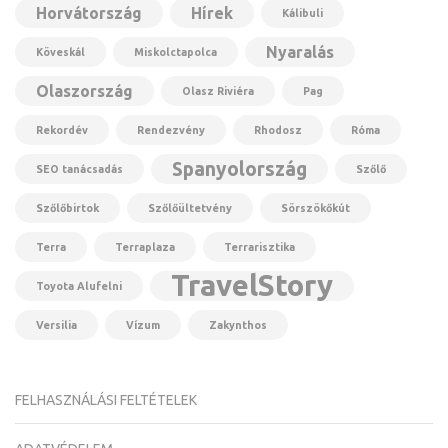
Horvátország
Hírek
Kálibuli
Nyaralás
Köveskál
Miskolctapolca
Olaszország
Olasz Riviéra
Pag
Rekordév
Rendezvény
Rhodosz
Róma
Spanyolország
SEO tanácsadás
Szőlő
Szőlőbirtok
Szőlőültetvény
Sörszökőkút
Terra
Terraplaza
Terrarisztika
TravelStory
Toyota Alufelni
Versilia
Vízum
Zakynthos
FELHASZNÁLÁSI FELTÉTELEK