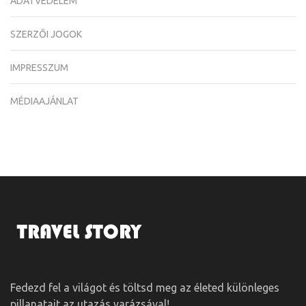
ADATVÉDELEM
SZERZŐI JOGOK
IMPRESSZUM
MÉDIAAJÁNLAT
Fedezd fel a világot és töltsd meg az életed különleges
pillanatait az utazás varázsával!