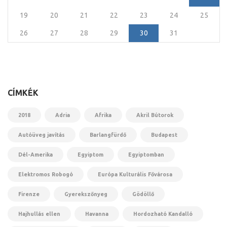
19
20
21
22
23
24
25
26
27
28
29
30
31
CÍMKÉK
2018
Adria
Afrika
Akril Bútorok
Autóüveg javítás
Barlangfürdő
Budapest
Dél-Amerika
Egyiptom
Egyiptomban
Elektromos Robogó
Európa Kulturális Fővárosa
Firenze
Gyerekszőnyeg
Gödöllő
Hajhullás ellen
Havanna
Hordozható Kandalló