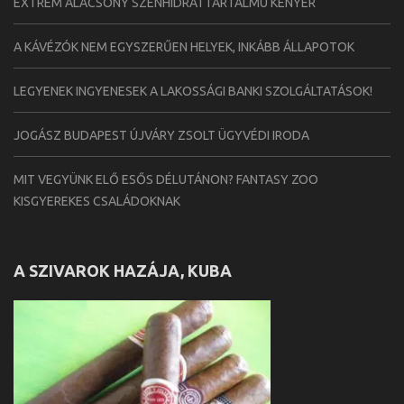
EXTRÉM ALACSONY SZÉNHIDRÁTTARTALMÚ KENYÉR
A KÁVÉZÓK NEM EGYSZERŰEN HELYEK, INKÁBB ÁLLAPOTOK
LEGYENEK INGYENESEK A LAKOSSÁGI BANKI SZOLGÁLTATÁSOK!
JOGÁSZ BUDAPEST ÚJVÁRY ZSOLT ÜGYVÉDI IRODA
MIT VEGYÜNK ELŐ ESŐS DÉLUTÁNON? FANTASY ZOO
KISGYEREKES CSALÁDOKNAK
A SZIVAROK HAZÁJA, KUBA