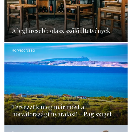
A leghíresebb olasz szőlőültetvények
Horvátország
Tervezzük meg már most a
horvátországi nyaralást! – Pag sziget