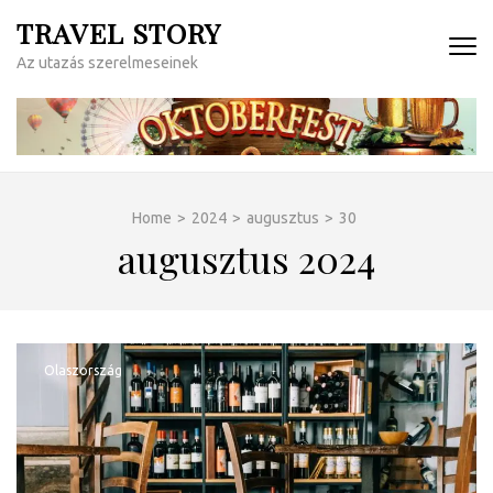
Skip
TRAVEL STORY
to
Az utazás szerelmeseinek
content
(Press
Enter)
Home
>
2024
>
augusztus
>
30
augusztus 2024
Olaszország